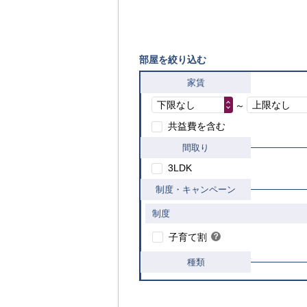
部屋を絞り込む
家賃
下限なし
上限なし
～
共益費を含む
間取り
【ご入居要件あり】子育て世帯や新婚世帯
の方限定
3LDK
制度・キャンペーン
制度
こちら
子育て割
？
ヒ
ン
種類
ト
内