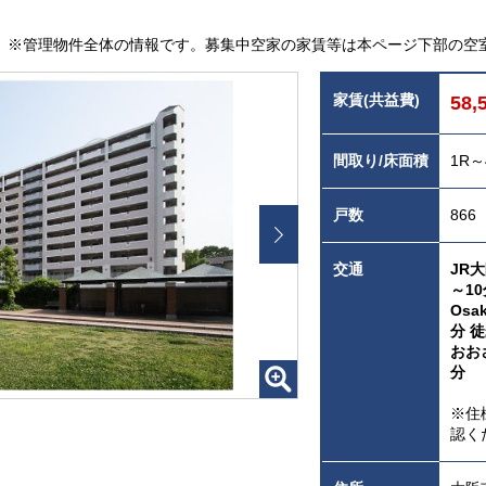
※管理物件全体の情報です。募集中空家の家賃等は本ページ下部の空
家賃(共益費)
58,
間取り/床面積
1R～
戸数
866
交通
JR
～10
Osa
分 徒
おお
分
※住
認く