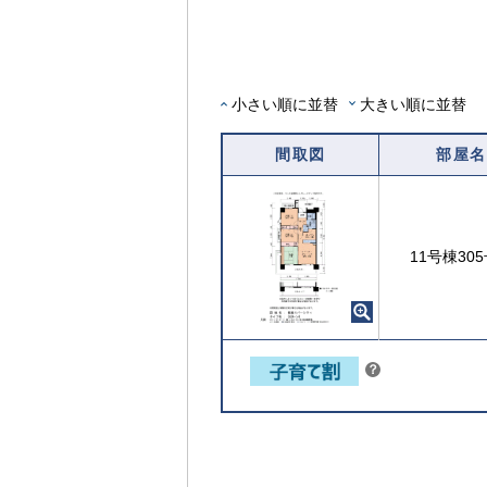
覧
可
能
な
部
小さい順に並替
大きい順に並替
屋
を
間取図
部屋名
選
択
す
【ご入居要件あり】子育て世帯や新婚世
る
の方限定
11号棟30
こちら
？
ヒ
ン
ト