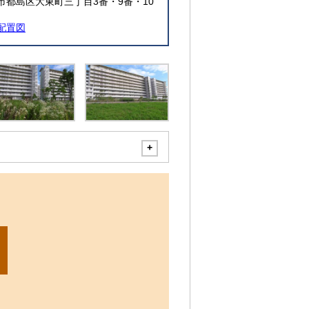
市都島区大東町三丁目3番・9番・10
配置図