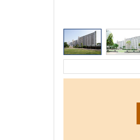
リ
ッ
ク
す
る
と、
拡
大
さ
れ
た
画
像
を
ご
覧
い
た
だ
け
ま