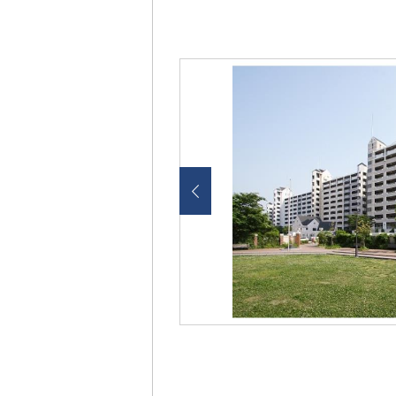
画
像
を
ク