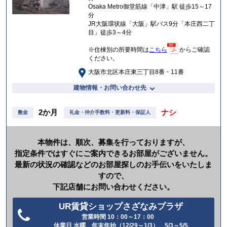
Osaka Metro御堂筋線「中津」駅 徒歩15～17
分
JR大阪環状線「大阪」駅バス9分「本庄西二丁
目」徒歩3～4分
※住棟別の所要時間は
こちら
からご確認
ください。
大阪市北区本庄東三丁目8番・11番
建物情報・お問い合わせ先
2か月
ナシ
敷金
礼金・仲介手数料・更新料・保証人
本物件は、順次、募集を行っておりますが、
指定条件ではすぐにご案内できるお部屋がございません。
最新の状況の確認などのお部屋探しのお手伝いをいたしま
すので、
下記店舗にお問い合わせください。
UR賃貸ショップさざなみプラザ
営業時間 10：00～17：00
電
休業日 水曜、年末年始（12/29～1/3）、5/3～5/5