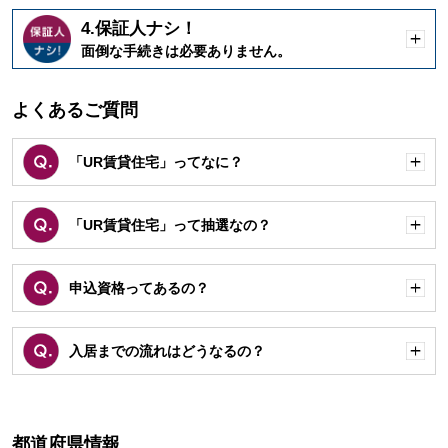
4.保証人ナシ！
開
面倒な手続きは必要ありません。
く
よくあるご質問
「UR賃貸住宅」ってなに？
開
く
「UR賃貸住宅」って抽選なの？
開
く
申込資格ってあるの？
開
く
入居までの流れはどうなるの？
開
く
都道府県情報