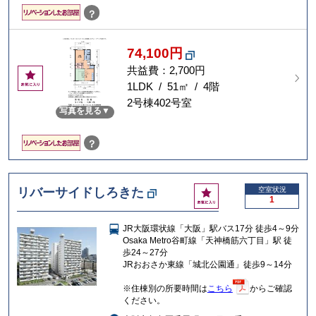
？
74,100円
共益費：2,700円
お
気
1LDK / 51㎡ / 4階
に
2号棟402号室
写真を見る
入
り
？
お
リバーサイドしろきた
空室状況
1
気
に
JR大阪環状線「大阪」駅バス17分 徒歩4～9分
入
Osaka Metro谷町線「天神橋筋六丁目」駅 徒
り
歩24～27分
JRおおさか東線「城北公園通」徒歩9～14分
※住棟別の所要時間は
こちら
からご確認
ください。