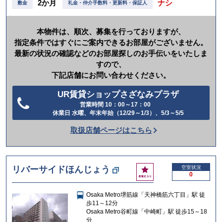
2か月
ナシ
敷金
礼金・仲介手数料・更新料・保証人
本物件は、順次、募集を行っておりますが、
指定条件ではすぐにご案内できるお部屋がございません。
最新の状況の確認などのお部屋探しのお手伝いをいたしま
すので、
下記店舗にお問い合わせください。
UR賃貸ショップさざなみプラザ
営業時間 10：00～17：00
電
休業日 水曜、年末年始（12/29～1/3）、5/3～5/5
話
取扱店舗ページはこちら
を
か
け
お
リバーサイドほんじょう
空室状況
る
0
気
に
Osaka Metro堺筋線「天神橋筋六丁目」駅 徒
入
歩11～12分
り
Osaka Metro谷町線「中崎町」駅 徒歩15～18
分