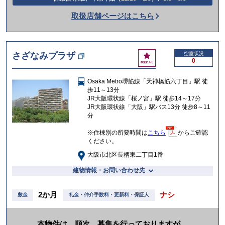
話
取扱店舗ページはこちら
を
か
け
お
さざなみプラザ
空室状況
る
0
気
に
Osaka Metro堺筋線「天神橋筋六丁目」駅 徒
入
歩11～13分
り
JR大阪環状線「桜ノ宮」駅 徒歩14～17分
JR大阪環状線「大阪」駅バス13分 徒歩8～11
分
※住棟別の所要時間は
こちら
からご確認
ください。
大阪市北区長柄東二丁目1番
建物情報・お問い合わせ先
2か月
ナシ
敷金
礼金・仲介手数料・更新料・保証人
本物件は、順次、募集を行っておりますが、