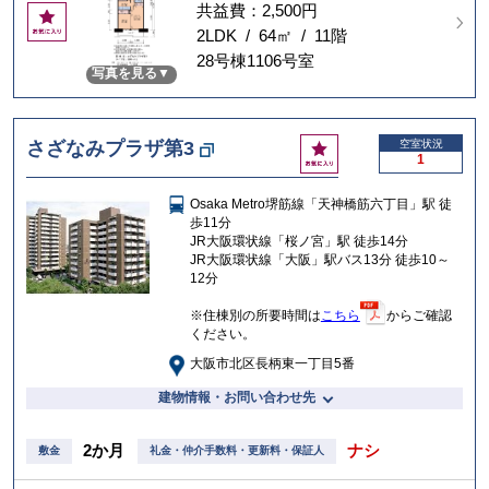
共益費：2,500円
お
気
2LDK / 64㎡ / 11階
に
28号棟1106号室
写真を見る
入
り
お
さざなみプラザ第3
空室状況
1
気
に
Osaka Metro堺筋線「天神橋筋六丁目」駅 徒
入
歩11分
り
JR大阪環状線「桜ノ宮」駅 徒歩14分
JR大阪環状線「大阪」駅バス13分 徒歩10～
12分
※住棟別の所要時間は
こちら
からご確認
ください。
大阪市北区長柄東一丁目5番
建物情報・お問い合わせ先
2か月
ナシ
敷金
礼金・仲介手数料・更新料・保証人