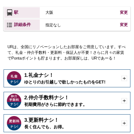
駅
大阪
変更
詳細条件
変更
指定なし
URは、全国にリノベーションしたお部屋をご用意しています。すべ
て、礼金・仲介手数料・更新料・保証人が不要！さらに月々の家賃
でPontaポイントも貯まります。お部屋探しは、URであーる！
1.礼金ナシ！
開
ゆとりのお引越しで欲しかったものをGET!
く
2.仲介手数料ナシ！
開
初期費用がさらに節約できます。
く
3.更新料ナシ！
開
長く住んでも、お得。
く