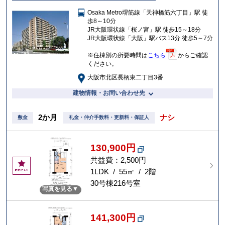
に
Osaka Metro堺筋線「天神橋筋六丁目」駅 徒
入
歩8～10分
り
JR大阪環状線「桜ノ宮」駅 徒歩15～18分
JR大阪環状線「大阪」駅バス13分 徒歩5～7分
※住棟別の所要時間は
こちら
からご確認
ください。
大阪市北区長柄東二丁目3番
建物情報・お問い合わせ先
2か月
ナシ
敷金
礼金・仲介手数料・更新料・保証人
130,900円
共益費：2,500円
お
気
1LDK / 55㎡ / 2階
に
30号棟216号室
写真を見る
入
り
141,300円