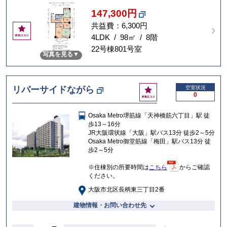
147,300円
共益費：6,300円
お
気
4LDK / 98㎡ / 8階
に
22号棟801号室
写真を見る
入
り
お
リバーサイドながら
空室状況
0
気
に
Osaka Metro堺筋線「天神橋筋六丁目」駅 徒
入
歩13～16分
り
JR大阪環状線「大阪」駅バス13分 徒歩2～5分
Osaka Metro御堂筋線「梅田」駅バス13分 徒
歩2～5分
※住棟別の所要時間は
こちら
からご確認
ください。
大阪市北区長柄東三丁目2番
建物情報・お問い合わせ先