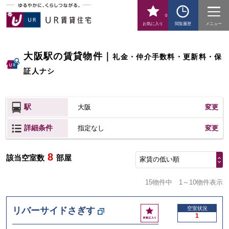
0
お気に入り
閲覧履歴
メニュー
大阪駅の賃貸物件
｜
礼金・仲介手数料・更新料・保
証人ナシ
駅
大阪
変更
詳細条件
変更
指定なし
8
該当空室数
部屋
家賃の低い順
15物件中
1～10物件表示
お
リバーサイドさぎす
空室状況
1
気
に