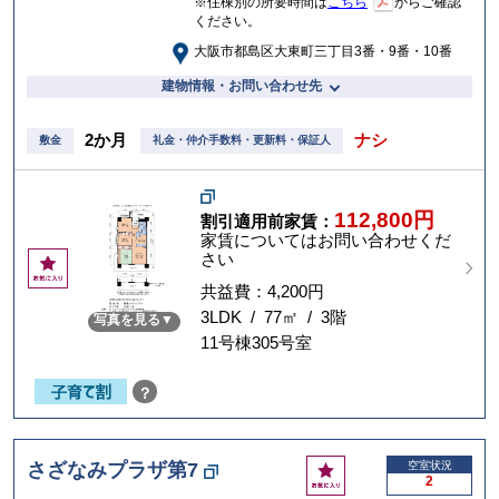
※住棟別の所要時間は
こちら
からご確認
ください。
大阪市都島区大東町三丁目3番・9番・10番
建物情報・お問い合わせ先
2か月
ナシ
敷金
礼金・仲介手数料・更新料・保証人
112,800円
割引適用前家賃：
家賃についてはお問い合わせくだ
さい
お
気
共益費：4,200円
に
3LDK / 77㎡ / 3階
写真を見る
入
11号棟305号室
り
？
お
さざなみプラザ第7
空室状況
2
気