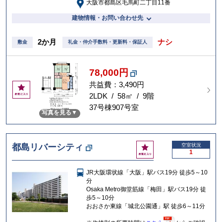
大阪市都島区毛馬町二丁目11番
建物情報・お問い合わせ先
2か月
ナシ
敷金
礼金・仲介手数料・更新料・保証人
78,000円
共益費：3,490円
お
気
2LDK / 58㎡ / 9階
に
37号棟907号室
写真を見る
入
り
お
都島リバーシティ
空室状況
1
気
に
JR大阪環状線「大阪」駅バス19分 徒歩5～10
入
分
り
Osaka Metro御堂筋線「梅田」駅バス19分 徒
歩5～10分
おおさか東線「城北公園通」駅 徒歩6～11分