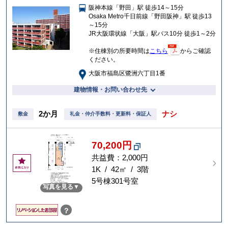
阪神本線「野田」駅 徒歩14～15分
入
Osaka Metro千日前線「野田阪神」駅 徒歩13
り
～15分
JR大阪環状線「大阪」駅バス10分 徒歩1～2分
※住棟別の所要時間は
こちら
からご確認
ください。
大阪市福島区鷺洲六丁目1番
建物情報・お問い合わせ先
2か月
ナシ
敷金
礼金・仲介手数料・更新料・保証人
70,200円
共益費：2,000円
お
気
1K / 42㎡ / 3階
に
5号棟301号室
写真を見る
入
り
？