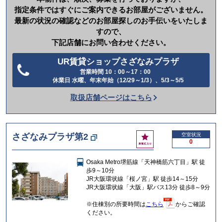
指定条件ではすぐにご案内できるお部屋がございません。
最新の状況の確認などのお部屋探しのお手伝いをいたしま
すので、
下記店舗にお問い合わせください。
UR賃貸ショップさざなみプラザ
営業時間 10：00～17：00
電
休業日 水曜、年末年始（12/29～1/3）、5/3～5/5
話
取扱店舗ページはこちら
を
か
け
お
さざなみプラザ第2
空室状況
る
0
気
に
Osaka Metro堺筋線「天神橋筋六丁目」駅 徒
入
歩9～10分
り
JR大阪環状線「桜ノ宮」駅 徒歩14～15分
JR大阪環状線「大阪」駅バス13分 徒歩8～9分
※住棟別の所要時間は
こちら
からご確認
ください。