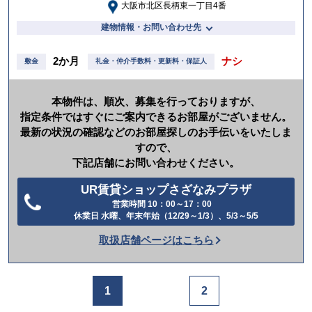
大阪市北区長柄東一丁目4番
建物情報・お問い合わせ先
2か月
ナシ
敷金
礼金・仲介手数料・更新料・保証人
本物件は、順次、募集を行っておりますが、
指定条件ではすぐにご案内できるお部屋がございません。
最新の状況の確認などのお部屋探しのお手伝いをいたしま
すので、
下記店舗にお問い合わせください。
UR賃貸ショップさざなみプラザ
営業時間 10：00～17：00
電
休業日 水曜、年末年始（12/29～1/3）、5/3～5/5
話
取扱店舗ページはこちら
を
か
け
1
2
る