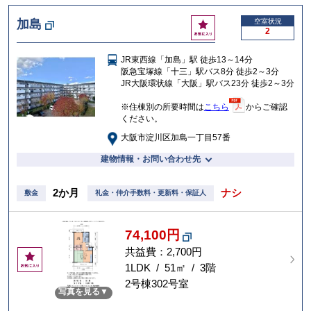
お
加島
空室状況
2
気
に
JR東西線「加島」駅 徒歩13～14分
入
阪急宝塚線「十三」駅バス8分 徒歩2～3分
り
JR大阪環状線「大阪」駅バス23分 徒歩2～3分
※住棟別の所要時間は
こちら
からご確認
ください。
大阪市淀川区加島一丁目57番
建物情報・お問い合わせ先
2か月
ナシ
敷金
礼金・仲介手数料・更新料・保証人
74,100円
共益費：2,700円
お
気
1LDK / 51㎡ / 3階
に
2号棟302号室
写真を見る
入
り