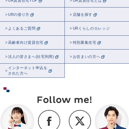
UR賃貸住宅TOP
UR賃貸住宅とは
ラジオ
防災
まつり/フェス
URの借り方
店舗を探す
犬ん子さん
遠山健太さん
ブブさん
よくあるご質問
URくらしのカレッジ
入居者が語る
タレント
リビング
高齢者向け賃貸住宅
特別募集住宅
コーディネート
キッチン
料理
法人の皆さまへ(社宅利用)
お住まいの方へ
スポット紹介
まち紹介/探訪
インターネット申込を
された方へ
スケラッコさん
ロングアイランド
ユージさん
建築
MUJI
ゆるやかに、くらしつながる話
アート
ガーデニング
観葉植物
エコライフ