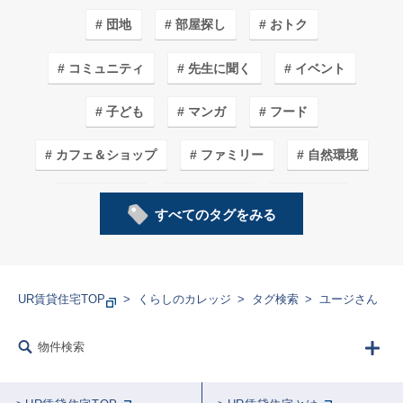
団地
部屋探し
おトク
コミュニティ
先生に聞く
イベント
子ども
マンガ
フード
カフェ＆ショップ
ファミリー
自然環境
安心・安全
インテリア
イラスト
すべてのタグをみる
子育てしやすいワケ
リノベーション
まちづくり
長く住みたいワケ
デザイン
UR賃貸住宅TOP
くらしのカレッジ
タグ検索
ユージさん
収納
山田全自動さん
DIY
学生
物件検索
家事
職員に聞く
“ここだけ”のくらし