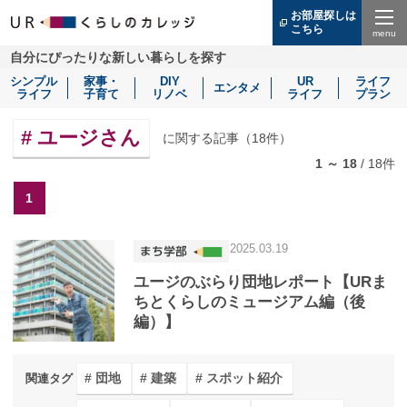
お部屋探しは
こちら
（別
ウ
Menu
自分にぴったりな新しい暮らしを探す
ィ
ン
シンプル
家事・
DIY
UR
ライフ
ド
エンタメ
ライフ
子育て
リノベ
ライフ
プラン
ウ
で
開
ユージさん
に関する記事（
18
件）
き
ま
1 ～ 18
/
18
件
す）
1
2025.03.19
ユージのぶらり団地レポート【URま
ちとくらしのミュージアム編（後
編）】
団地
建築
スポット紹介
関連タグ