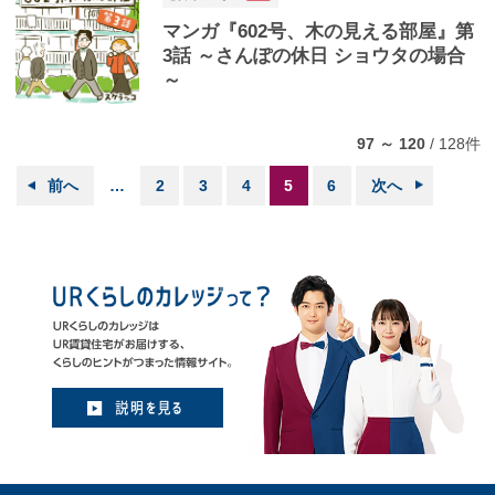
マンガ『602号、木の見える部屋』第
3話 ～さんぽの休日 ショウタの場合
～
97 ～ 120
/
128
件
前へ
…
2
3
4
5
6
次へ