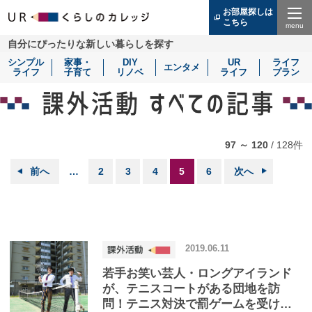
お部屋探しは
こちら
（別
ウ
Menu
自分にぴったりな新しい暮らしを探す
ィ
ン
シンプル
家事・
DIY
UR
ライフ
ド
エンタメ
ライフ
子育て
リノベ
ライフ
プラン
ウ
で
開
き
ま
す）
97 ～ 120
/
128
件
前へ
…
2
3
4
5
6
次へ
2019.06.11
若手お笑い芸人・ロングアイランド
が、テニスコートがある団地を訪
問！テニス対決で罰ゲームを受ける