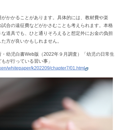
用がかかることがあります。具体的には、教材費や楽
の試合の遠征費などがかさむことも考えられます。本格
さな道具でも、ひと通りそろえると想定外にお金の負担
した方が良いかもしれません。
・幼児白書Web版（2022年９月調査）「幼児の日常生
どもが行っている習い事」
ken/whitepaper/k202209/chapter7/01.html