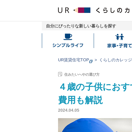
自分にぴったりな新しい暮らしを探す
シ
家
ン
事・
プ
子
UR賃貸住宅TOP
くらしのカレッ
ル
育
ラ
て
住みたいへやの選び方
イ
４歳の子供におす
フ
費用も解説
2024.04.05