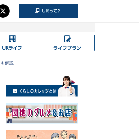
UR
ラ
ラ
イ
イ
フ
用も解説
フ
プ
ラ
ン