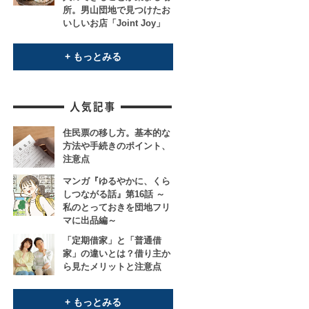
所。男山団地で見つけたお
いしいお店「Joint Joy」
+ もっとみる
住民票の移し方。基本的な
方法や手続きのポイント、
注意点
マンガ『ゆるやかに、くら
しつながる話』第16話 ～
私のとっておきを団地フリ
マに出品編～
「定期借家」と「普通借
家」の違いとは？借り主か
ら見たメリットと注意点
+ もっとみる