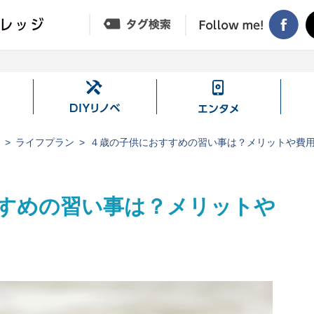
DIY
エ
リ
ン
ノ
タ
ジ
ライフプラン
４歳の子供におすすめの習い事は？メリットや費
ベ
メ
すめの習い事は？メリットや