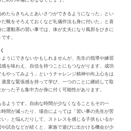
始めたらきちんとあいさつができるようになった」とい
いだ靴をそろえておくなど礼儀作法も身に付いた」と喜
特に運動系の習い事では、体が丈夫になり風邪をひきに
うです。
く
うようにできないかもしれませんが、先生の指導や練習
成感を味わえ、自信を持つことにもつながります。成功
でもやってみよう」というチャレンジ精神や向上心をは
。適度な緊張感を持って学び、一つのことに継続して取
なかった子も集中力が身に付く可能性があります。
あるようです。自由な時間が少なくなることもその一
ぶ時間が減ったり、場合によっては「習い事の先生が苦
ない」と悩んだりして、ストレスを感じる子供もいるか
習や試合などが続くと、家族で遊びに出かける機会が少