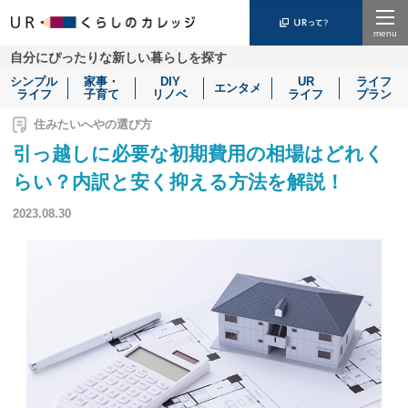
Menu
自分にぴったりな新しい暮らしを探す
シンプル
家事・
DIY
UR
ライフ
エンタメ
ライフ
子育て
リノベ
ライフ
プラン
住みたいへやの選び方
引っ越しに必要な初期費用の相場はどれく
らい？内訳と安く抑える方法を解説！
2023.08.30