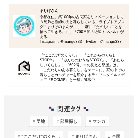
まりげさん
京都在住。築100年の古民家をリノベーションして
３兄弟と漁師の夫と暮らしている。ライブドアブロ
グ「まりげのまんが。 」。著に『たのしいことを
拾って生きる。』、『700日間の絶望トンネル』が
ある。
Instagram：＠marige333 Twitter：＠marige333
『“ここだけ”のくらし』、『これからのくらし
STORY』、『みんなのおうちSTORY』、『あたら
しいくらし』、『602号、木の見える部屋』は、
「こだわりのある暮らし」をテーマに、家の中での
暮らしとカルチャーを紹介するライフスタイルメデ
ィア『ROOMIE』と一緒に連載中！
団地
部屋探し
マンガ
“ここだけ”のくらし
まりげさん
全国