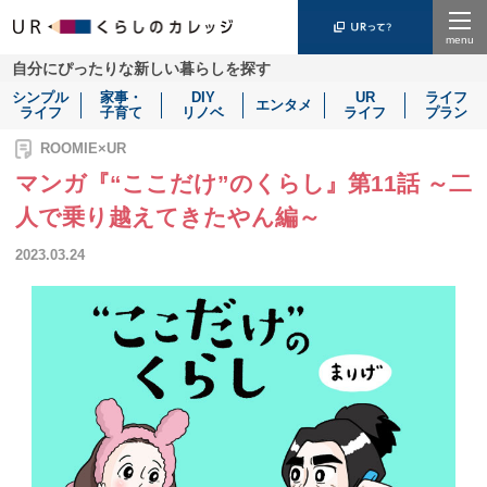
Menu
自分にぴったりな新しい暮らしを探す
シンプル
家事・
DIY
UR
ライフ
エンタメ
ライフ
子育て
リノベ
ライフ
プラン
ROOMIE×UR
マンガ『“ここだけ”のくらし』第11話 ～二
人で乗り越えてきたやん編～
2023.03.24