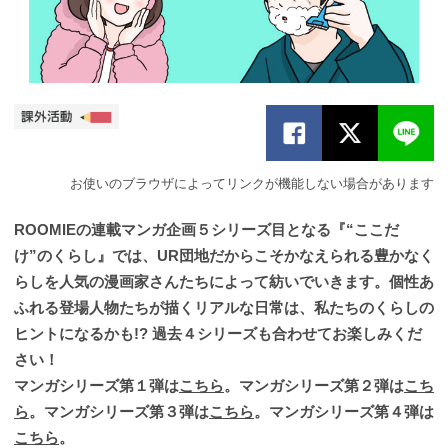
お使いのブラウザによってリンクが機能しない場合があります
ROOMIEの連載マンガ企画５シリーズ目となる『“ここだ
け”のくらし』では、UR団地だからこそかなえられる豊かなく
らしを人気の漫画家さんたちによって紡いでいきます。個性あ
ふれる登場人物たちが描くリアルな日常は、私たちのくらしの
ヒントになるかも!? 過去４シリーズも合わせてお楽しみくだ
さい！
マンガシリーズ第１弾は
こちら
。マンガシリーズ第２弾は
こち
ら
。マンガシリーズ第３弾は
こちら
。マンガシリーズ第４弾は
こちら
。