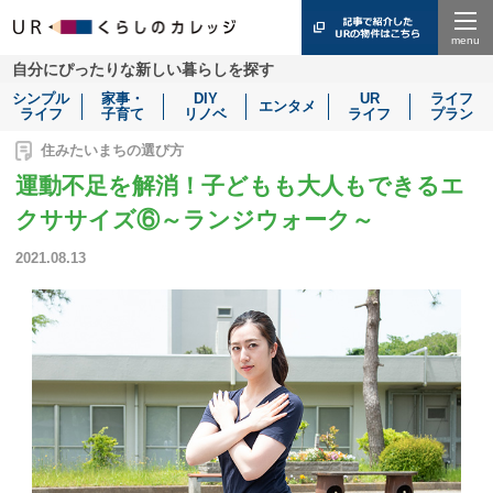
Menu
自分にぴったりな新しい暮らしを探す
シンプル
家事・
DIY
UR
ライフ
エンタメ
ライフ
子育て
リノベ
ライフ
プラン
住みたいまちの選び方
運動不足を解消！子どもも大人もできるエ
クササイズ⑥～ランジウォーク～
2021.08.13