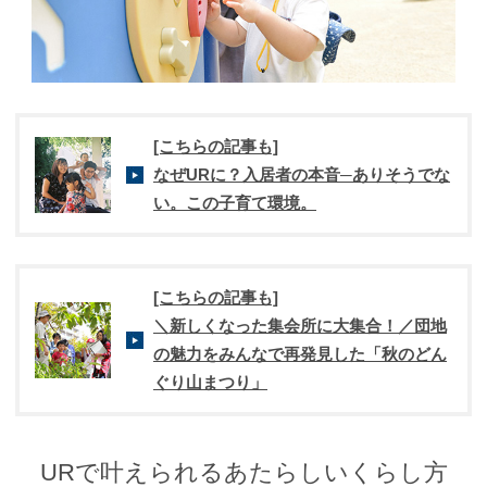
[こちらの記事も]
なぜURに？入居者の本音─ありそうでな
い。この子育て環境。
[こちらの記事も]
＼新しくなった集会所に大集合！／団地
の魅力をみんなで再発見した「秋のどん
ぐり山まつり」
URで叶えられるあたらしいくらし方