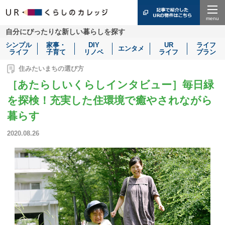
Menu
自分にぴったりな新しい暮らしを探す
シンプル
家事・
DIY
UR
ライフ
エンタメ
ライフ
子育て
リノベ
ライフ
プラン
住みたいまちの選び方
［あたらしいくらしインタビュー］毎日緑
を探検！充実した住環境で癒やされながら
暮らす
2020.08.26