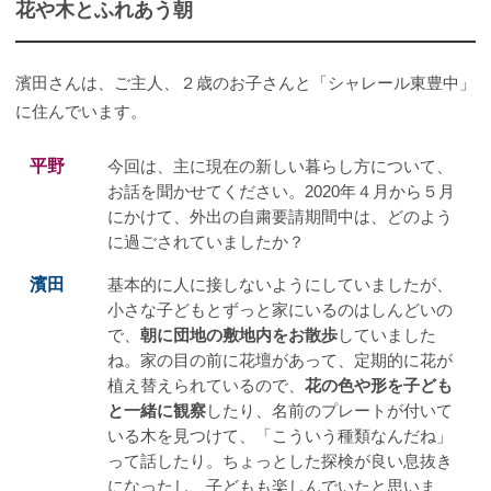
花や木とふれあう朝
濱田さんは、ご主人、２歳のお子さんと「シャレール東豊中」
に住んでいます。
平野
今回は、主に現在の新しい暮らし方について、
お話を聞かせてください。2020年４月から５月
にかけて、外出の自粛要請期間中は、どのよう
に過ごされていましたか？
濱田
基本的に人に接しないようにしていましたが、
小さな子どもとずっと家にいるのはしんどいの
で、
朝に団地の敷地内をお散歩
していました
ね。家の目の前に花壇があって、定期的に花が
植え替えられているので、
花の色や形を子ども
と一緒に観察
したり、名前のプレートが付いて
いる木を見つけて、「こういう種類なんだね」
って話したり。ちょっとした探検が良い息抜き
になったし、子どもも楽しんでいたと思いま