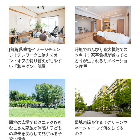
[前編]和室をイメージチェン
時短でのんびり＆大収納でス
ジ！テレワークに使えてオ
ッキリ！家事負担が減ってゆ
ン・オフの切り替えがしやす
とりが生まれるリノベーショ
い「和モダン」部屋
ン住戸
団地の広場でピクニック!?き
団地の緑を守る！グリーンマ
なこさん家族が体感！子ども
ネージャーって何をしてる
の成長を安心して見守れる子
の？
育て環境