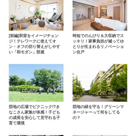
[前編]和室をイメージチェン
時短でのんびり＆大収納でス
ジ！テレワークに使えてオ
ッキリ！家事負担が減ってゆ
ン・オフの切り替えがしやす
とりが生まれるリノベーショ
い「和モダン」部屋
ン住戸
団地の広場でピクニック!?き
団地の緑を守る！グリーンマ
なこさん家族が体感！子ども
ネージャーって何をしてる
の成長を安心して見守れる子
の？
育て環境