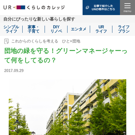
Menu
自分にぴったりな新しい暮らしを探す
シンプル
家事・
DIY
UR
ライフ
エンタメ
ライフ
子育て
リノベ
ライフ
プラン
これからのくらしを考える ひと×団地
団地の緑を守る！グリーンマネージャーっ
て何をしてるの？
2017.09.29