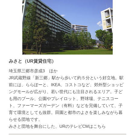
みさと（UR賃貸住宅）
埼玉県三郷市彦成3 ほか
JR武蔵野線「新三郷」駅から歩いて約５分という好立地。駅
前には、ららぽーと、IKEA、コストコなど、郊外型ショッピ
ングモールが広がり、若い世代にも注目されるエリア。子ど
も用のプール、公園やプレイロット、野球場、テニスコー
ト、ファーマーズガーデン（有料）などを完備していて、子
育て環境としても抜群。田園と都市のよさを楽しみながら暮
らせる団地です。
みさと団地を舞台にした、URのテレビCMはこちら