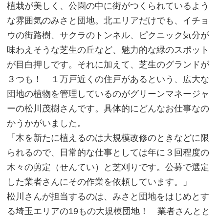
植栽が美しく、公園の中に街がつくられているよう
な雰囲気のみさと団地。北エリアだけでも、イチョ
ウの街路樹、サクラのトンネル、ピクニック気分が
味わえそうな芝生の丘など、魅力的な緑のスポット
が目白押しです。それに加えて、芝生のグランドが
３つも！ １万戸近くの住戸があるという、広大な
団地の植物を管理しているのがグリーンマネージャ
ーの松川茂樹さんです。具体的にどんなお仕事なの
かうかがいました。
「木を新たに植えるのは大規模改修のときなどに限
られるので、日常的な仕事としては年に３回程度の
木々の剪定（せんてい）と芝刈りです。公募で選定
した業者さんにその作業を依頼しています。」
松川さんが担当するのは、みさと団地をはじめとす
る埼玉エリアの19もの大規模団地！ 業者さんとと