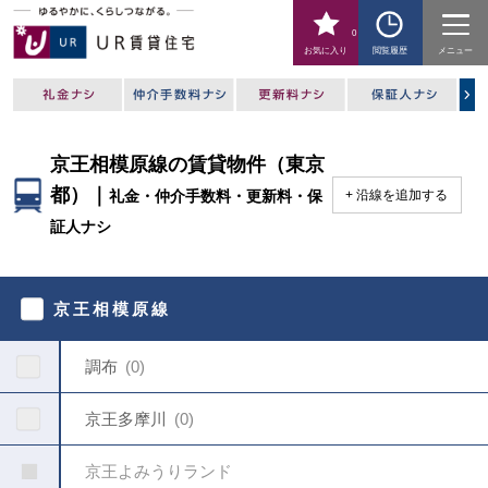
0
お気に入り
閲覧履歴
メニュー
京王相模原線の賃貸物件（東京
都）｜
礼金・仲介手数料・更新料・保
沿線を追加する
証人ナシ
駅
を
京王相模原線
指
定
し
調布
0
て
く
だ
京王多摩川
0
さ
い
京王よみうりランド