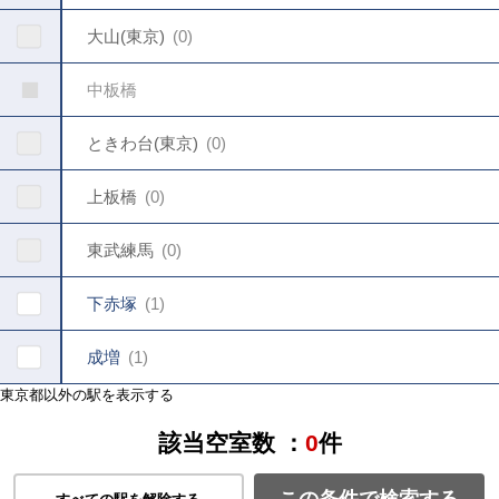
大山(東京)
0
中板橋
ときわ台(東京)
0
上板橋
0
東武練馬
0
下赤塚
1
成増
1
東京都以外の駅を表示する
該当空室数 ：
0
件