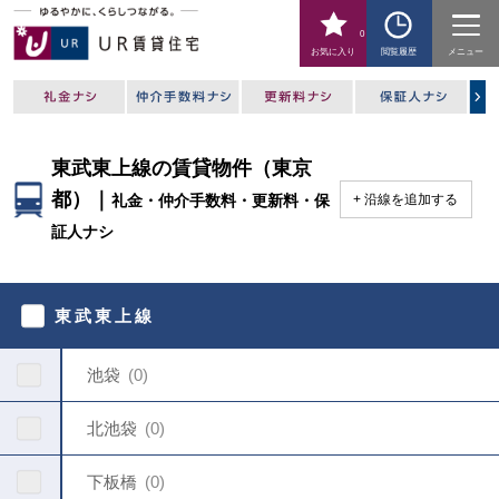
0
お気に入り
閲覧履歴
メニュー
東武東上線の賃貸物件（東京
都）｜
礼金・仲介手数料・更新料・保
沿線を追加する
証人ナシ
駅
を
東武東上線
指
定
し
池袋
0
て
く
だ
北池袋
0
さ
い
下板橋
0