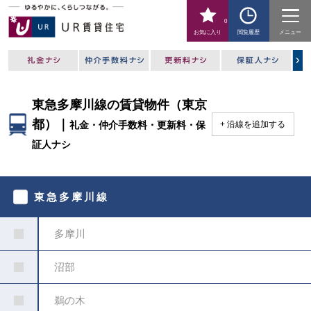
0
お気に入り
閲覧履歴
メニュー
東急多摩川線の賃貸物件（東京
都）｜
礼金・仲介手数料・更新料・保
沿線を追加する
証人ナシ
駅
を
東急多摩川線
指
定
し
多摩川
て
く
だ
沼部
さ
い
鵜の木