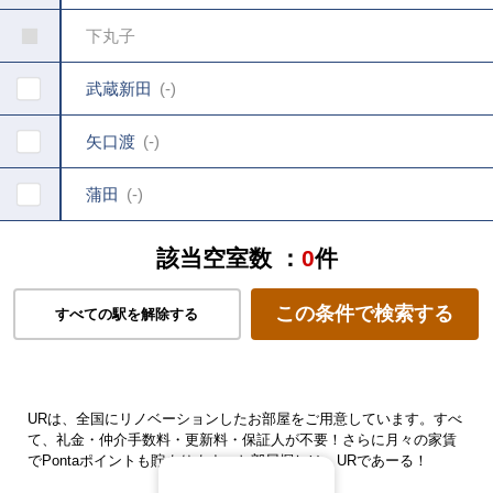
下丸子
武蔵新田
-
矢口渡
-
蒲田
-
該当空室数 ：
0
件
この条件で検索する
すべての駅を解除する
URは、全国にリノベーションしたお部屋をご用意しています。すべ
て、礼金・仲介手数料・更新料・保証人が不要！さらに月々の家賃
でPontaポイントも貯まります。お部屋探しは、URであーる！