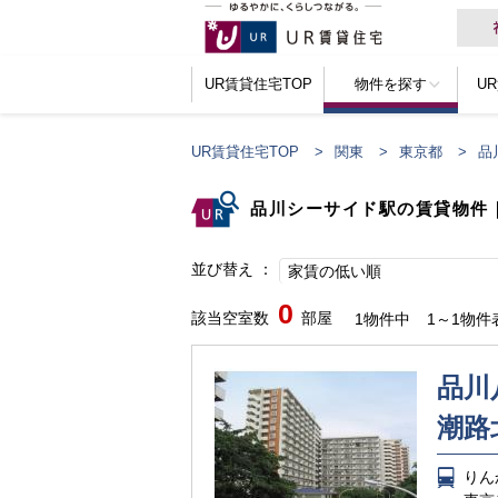
UR賃貸住宅TOP
物件を探す
U
UR賃貸住宅TOP
関東
東京都
品
品川シーサイド駅の賃貸物件
並び替え
家賃の低い順
0
該当空室数
部屋
1物件中
1～1物件
品川
潮路
りん