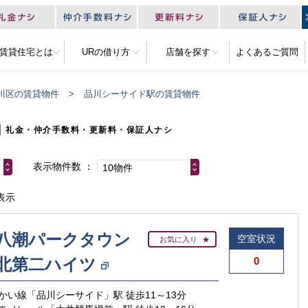
R賃貸住宅とは
URの借り方
店舗を探す
よくあるご質問
川区の賃貸物件
品川シーサイド駅の賃貸物件
｜
礼金・仲介手数料・更新料・保証人ナシ
表示物件数
10物件
表示
八潮パークタウン
空室状況
お気に入り
北第二ハイツ
0
かい線「品川シーサイド」駅 徒歩11～13分