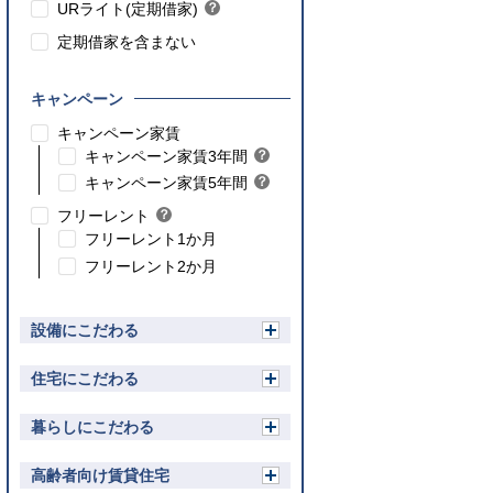
ト
URライト(定期借家)
？
ン
ヒ
ト
定期借家を含まない
ン
ト
キャンペーン
こちら
キャンペーン家賃
こちら
キャンペーン家賃3年間
？
ヒ
こちら
キャンペーン家賃5年間
？
ン
ヒ
フリーレント
？
ト
ン
ヒ
フリーレント1か月
ト
ン
フリーレント2か月
ト
設備にこだわる
開
く
住宅にこだわる
開
く
暮らしにこだわる
開
く
高齢者向け賃貸住宅