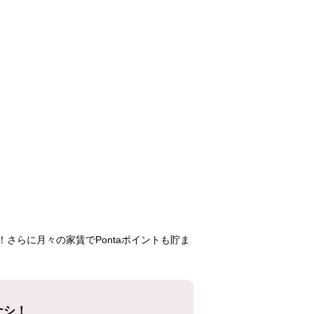
さらに月々の家賃でPontaポイントも貯ま
ナシ！