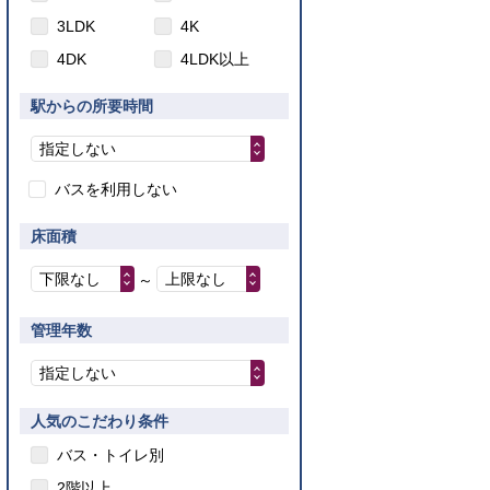
3LDK
4K
4DK
4LDK以上
駅からの所要時間
指定しない
バスを利用しない
床面積
下限なし
上限なし
～
管理年数
指定しない
人気のこだわり条件
バス・トイレ別
2階以上