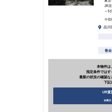
東京
JR
～5
※住
品川
敷金
本物件は
指定条件ではす
最新の状況の確認な
下記
UR賃
休業日 