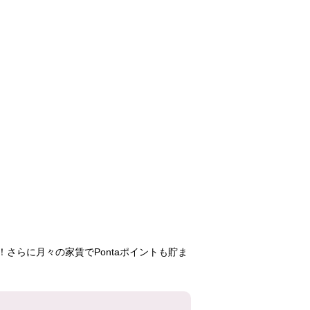
竹の塚第一
大津ヶ丘
戸頭
75,600円
50,700円
60,90
2DK
3DK
3DK
11号棟
4-5-2号棟
7-7-19
405号室
306号室
301号
さらに月々の家賃でPontaポイントも貯ま