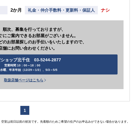
【ご入居
【
【ご入居要件あり
扶
2か月
ナシ
礼金・仲介手数料・更新料・保証人
の方限定
、順次、募集を行っておりますが、
ぐにご案内できるお部屋がございません。
どのお部屋探しのお手伝いをいたしますので、
店舗にお問い合わせください。
ショップ北千住 03-5244-2877
営業時間 10：00～18：00
水曜、年末年始（12/29～1/3）、5/3～5/5
取扱店舗ページはこちら
1
空室は前日以前の状況です。先着順のためご希望の住戸のお申込みができない場合があります。