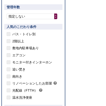
管理年数
指定しない
人気のこだわり条件
バス・トイレ別
2階以上
敷地内駐車場あり
エアコン
モニター付きインターホン
追い焚き
こちら
南向き
のインターネット対応について
リノベーションしたお部屋
？
ヒ
光配線（FTTH）
？
ン
ヒ
ト
温水洗浄便座
ン
ト