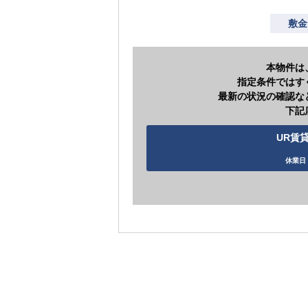
敷金
本物件は
指定条件ではす
最新の状況の確認な
下記
UR賃貸
休業日 