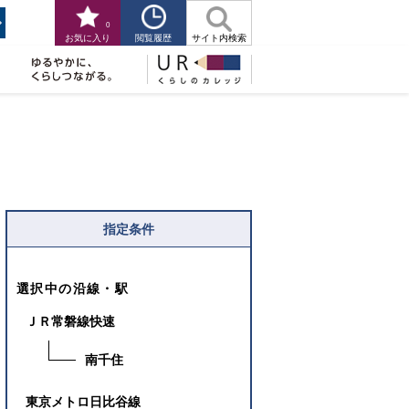
0
閲覧履歴
お気に入り
サイト内検索
指定条件
選択中の沿線・駅
ＪＲ常磐線快速
南千住
東京メトロ日比谷線