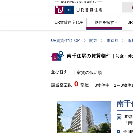
UR賃貸住宅TOP
物件を探す
U
UR賃貸住宅TOP
関東
東京都
荒
南千住駅の賃貸物件
｜
礼金・仲
並び替え
家賃の低い順
0
該当空室数
部屋
3物件中
1～3物件
南千
JR
「南
荒川区