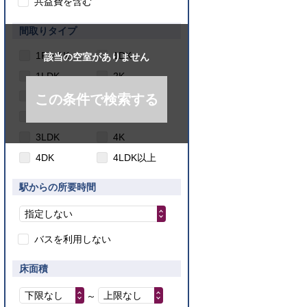
共益費を含む
間取りタイプ
1R・1K
1DK
該当の空室がありません
1LDK
2K
2DK
2LDK
この条件で検索する
3K
3DK
3LDK
4K
4DK
4LDK以上
駅からの所要時間
指定しない
バスを利用しない
床面積
下限なし
上限なし
～