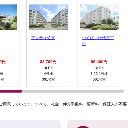
アクティ佐貫
つくば・松代三丁
目
00円
83,700円
86,400円
3LDK
3LDK
号棟
4号棟
3-25-1号棟
号室
301号室
501号室
ご用意しています。すべて、礼金・仲介手数料・更新料・保証人が不要！