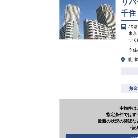
リバ
千住
JR
東京
つく
※住
荒川
敷金
本物件は
指定条件ではす
最新の状況の確認な
下記