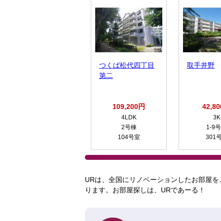
つくば松代四丁目
取手井野
第二
109,200円
42,8
4LDK
3K
2号棟
1-9
104号室
301
URは、全国にリノベーションしたお部屋を
ります。お部屋探しは、URであーる！