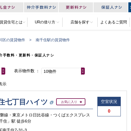
R賃貸住宅とは
URの借り方
店舗を探す
よくあるご質問
川区の賃貸物件
南千住駅の賃貸物件
介手数料・更新料・保証人ナシ
表示物件数
10物件
表示
住七丁目ハイツ
空室状況
お気に入り
0
常磐線・東京メトロ日比谷線・つくばエクスプレス
千住」駅 徒歩6分
南千住7-31-3