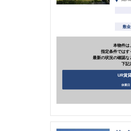
敷金
本物件は
指定条件ではす
最新の状況の確認な
下記
UR賃貸
休業日 