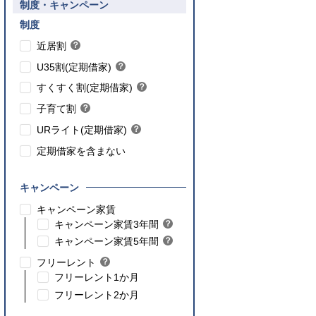
要件あり】35歳以下の方限定
制度・キャンペーン
ご入居要件あり】満18歳未満のお子様を
】子育て世帯や新婚世帯
養、もしくはご妊娠されている方限定
こちら
制度
こちら
近居割
？
ヒ
こちら
U35割(定期借家)
？
ン
ヒ
こちら
ト
すくすく割(定期借家)
？
ン
ヒ
こちら
ト
子育て割
？
ン
ヒ
ト
URライト(定期借家)
？
ン
ヒ
ト
定期借家を含まない
ン
ト
キャンペーン
こちら
キャンペーン家賃
こちら
キャンペーン家賃3年間
？
ヒ
こちら
キャンペーン家賃5年間
？
ン
ヒ
フリーレント
？
ト
ン
ヒ
フリーレント1か月
ト
ン
フリーレント2か月
ト