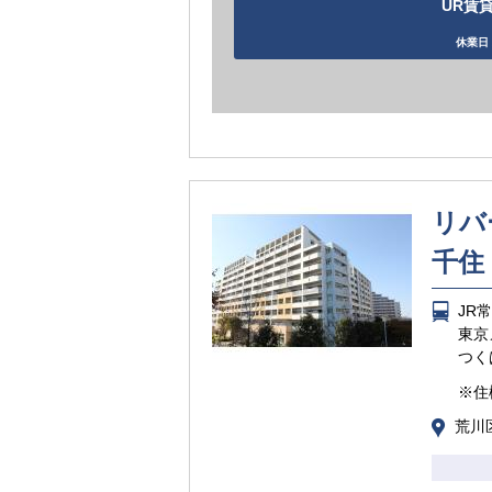
UR賃貸
休業日 
リバ
千住
JR
東京
つく
※住
荒川区