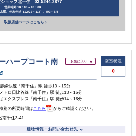
ショップ北千住 03-5244-2877
営業時間 10：00～18：00
水曜、年末年始（12/29～1/3）、5/3～5/5
取扱店舗ページはこちら
ーハープコート南
空室状況
お気に入り
0
常磐線快速「南千住」駅 徒歩13～15分
メトロ日比谷線「南千住」駅 徒歩13～15分
ばエクスプレス「南千住」駅 徒歩14～16分
賃貸住宅
棟別の所要時間は
こちら
からご確認ください。
南千住3-41
建物情報・お問い合わせ先