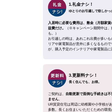
1.礼金ナシ！
ゆとりのお引越しで欲しかった
入居時に必要な費用は、敷金（月額家賃
益費だけ。
（※キャンペーン期間中は、
も。）
お引越しの時は、あれこれ出費が多いも
リアや家電製品が意外に多くなるもので
が、購入予定のインテリアや家電製品に
3.更新料ナシ！
長く住んでも、お得。
ご契約は、
自動更新で面倒な手続きは不
ません
。
UR賃貸住宅は周辺に幼稚園や小学校が
多数。長くお住まいいただくための環境