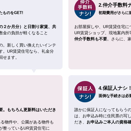
2.仲介手数料
ものをGET!
初期費用がさらに
の２か月分）と日割り家賃、共
お部屋探しや、UR賃貸住宅に
敷金の負担が軽くなること
UR賃貸ショップ、現地案内所
仲介手数料も不要
。さらに、
の。新しく買い換えたいインテ
す。UR賃貸住宅なら、礼金分
回せます。
4.保証人ナシ
面倒な手続きは必
要。もちろん更新料はいただき
誰かに保証人になってもらうの
は、お申込み時に住民票の写
ある物件や、公園がある物件も
だき、
お申込みご本人の資格
が整っているUR賃貸住宅に