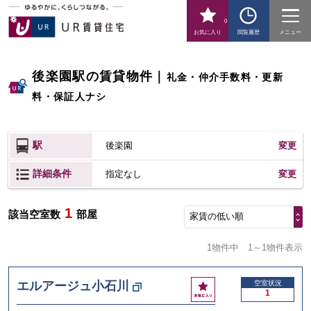
0
お気に入り
閲覧履歴
メニュー
後楽園駅の賃貸物件
｜
礼金・仲介手数料・更新
料・保証人ナシ
駅
後楽園
変更
詳細条件
変更
指定なし
1
該当空室数
部屋
家賃の低い順
1物件中
1～1物件表示
お
エルアージュ小石川
空室状況
1
気
に