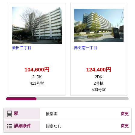
新田二丁目
赤羽南一丁目
104,600円
124,400円
2LDK
2DK
413号室
2号棟
503号室
駅
後楽園
変更
詳細条件
変更
指定なし