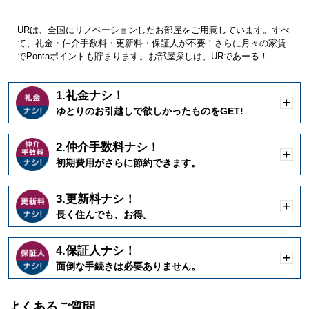
URは、全国にリノベーションしたお部屋をご用意しています。すべ
て、礼金・仲介手数料・更新料・保証人が不要！さらに月々の家賃
でPontaポイントも貯まります。お部屋探しは、URであーる！
1.礼金ナシ！
開
ゆとりのお引越しで欲しかったものをGET!
く
2.仲介手数料ナシ！
開
初期費用がさらに節約できます。
く
3.更新料ナシ！
開
長く住んでも、お得。
く
4.保証人ナシ！
開
面倒な手続きは必要ありません。
く
よくあるご質問