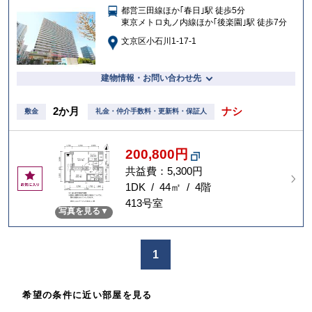
都営三田線ほか｢春日｣駅 徒歩5分
入
東京メトロ丸ノ内線ほか｢後楽園｣駅 徒歩7分
り
文京区小石川1-17-1
建物情報・お問い合わせ先
2か月
ナシ
敷金
礼金・仲介手数料・更新料・保証人
200,800円
共益費：5,300円
お
気
1DK / 44㎡ / 4階
に
413号室
写真を見る
入
り
1
希望の条件に近い部屋を見る