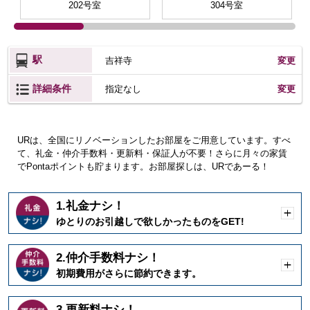
202号室
304号室
駅
吉祥寺
変更
詳細条件
変更
指定なし
URは、全国にリノベーションしたお部屋をご用意しています。すべ
て、礼金・仲介手数料・更新料・保証人が不要！さらに月々の家賃
でPontaポイントも貯まります。お部屋探しは、URであーる！
1.礼金ナシ！
開
ゆとりのお引越しで欲しかったものをGET!
く
2.仲介手数料ナシ！
開
初期費用がさらに節約できます。
く
3.更新料ナシ！