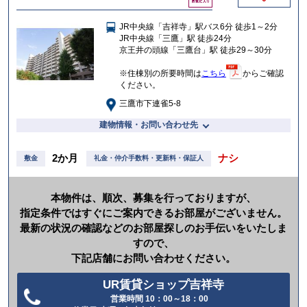
気
に
JR中央線「吉祥寺」駅バス6分 徒歩1～2分
入
JR中央線「三鷹」駅 徒歩24分
り
京王井の頭線「三鷹台」駅 徒歩29～30分
※住棟別の所要時間は
こちら
からご確認
ください。
三鷹市下連雀5-8
建物情報・お問い合わせ先
2か月
ナシ
敷金
礼金・仲介手数料・更新料・保証人
本物件は、順次、募集を行っておりますが、
指定条件ではすぐにご案内できるお部屋がございません。
最新の状況の確認などのお部屋探しのお手伝いをいたしま
すので、
下記店舗にお問い合わせください。
UR賃貸ショップ吉祥寺
営業時間 10：00～18：00
電