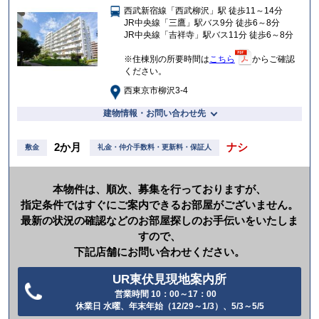
西武新宿線「西武柳沢」駅 徒歩11～14分
入
JR中央線「三鷹」駅バス9分 徒歩6～8分
り
JR中央線「吉祥寺」駅バス11分 徒歩6～8分
※住棟別の所要時間は
こちら
からご確認
ください。
西東京市柳沢3-4
建物情報・お問い合わせ先
2か月
ナシ
敷金
礼金・仲介手数料・更新料・保証人
本物件は、順次、募集を行っておりますが、
指定条件ではすぐにご案内できるお部屋がございません。
最新の状況の確認などのお部屋探しのお手伝いをいたしま
すので、
下記店舗にお問い合わせください。
UR東伏見現地案内所
営業時間 10：00～17：00
電
休業日 水曜、年末年始（12/29～1/3）、5/3～5/5
話