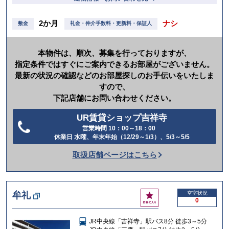
2か月
ナシ
敷金
礼金・仲介手数料・更新料・保証人
本物件は、順次、募集を行っておりますが、
指定条件ではすぐにご案内できるお部屋がございません。
最新の状況の確認などのお部屋探しのお手伝いをいたしま
すので、
下記店舗にお問い合わせください。
UR賃貸ショップ吉祥寺
営業時間 10：00～18：00
電
休業日 水曜、年末年始（12/29～1/3）、5/3～5/5
話
取扱店舗ページはこちら
を
か
け
お
牟礼
空室状況
る
0
気
に
JR中央線「吉祥寺」駅バス8分 徒歩3～5分
入