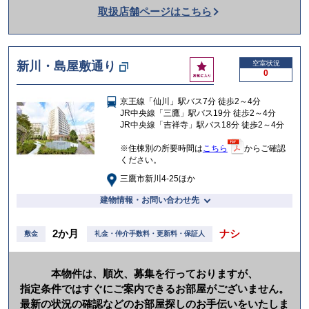
取扱店舗ページはこちら
を
か
け
お
新川・島屋敷通り
空室状況
る
0
気
に
京王線「仙川」駅バス7分 徒歩2～4分
入
JR中央線「三鷹」駅バス19分 徒歩2～4分
り
JR中央線「吉祥寺」駅バス18分 徒歩2～4分
※住棟別の所要時間は
こちら
からご確認
ください。
三鷹市新川4-25ほか
建物情報・お問い合わせ先
2か月
ナシ
敷金
礼金・仲介手数料・更新料・保証人
本物件は、順次、募集を行っておりますが、
指定条件ではすぐにご案内できるお部屋がございません。
最新の状況の確認などのお部屋探しのお手伝いをいたしま