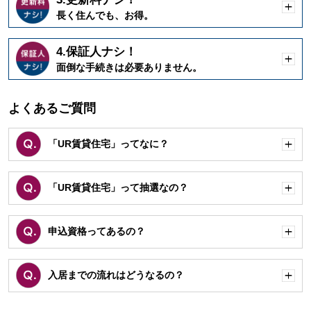
開
長く住んでも、お得。
く
4.保証人ナシ！
開
面倒な手続きは必要ありません。
く
よくあるご質問
「UR賃貸住宅」ってなに？
開
く
「UR賃貸住宅」って抽選なの？
開
く
申込資格ってあるの？
開
く
入居までの流れはどうなるの？
開
く