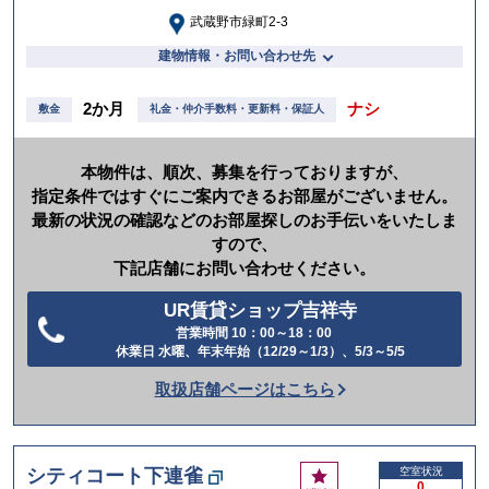
武蔵野市緑町2-3
建物情報・お問い合わせ先
2か月
ナシ
敷金
礼金・仲介手数料・更新料・保証人
本物件は、順次、募集を行っておりますが、
指定条件ではすぐにご案内できるお部屋がございません。
最新の状況の確認などのお部屋探しのお手伝いをいたしま
すので、
下記店舗にお問い合わせください。
UR賃貸ショップ吉祥寺
営業時間 10：00～18：00
電
休業日 水曜、年末年始（12/29～1/3）、5/3～5/5
話
取扱店舗ページはこちら
を
か
け
お
シティコート下連雀
空室状況
る
0