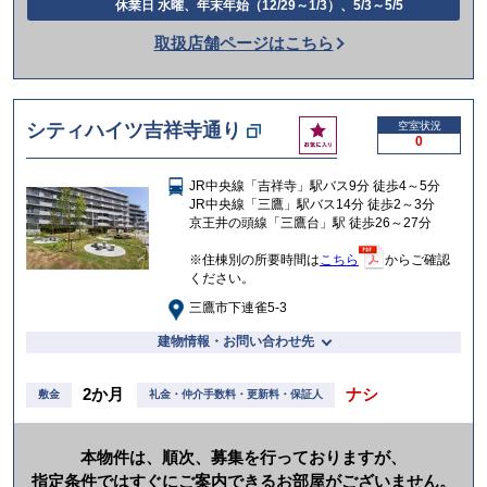
休業日 水曜、年末年始（12/29～1/3）、5/3～5/5
話
取扱店舗ページはこちら
を
か
け
お
シティハイツ吉祥寺通り
空室状況
る
0
気
に
JR中央線「吉祥寺」駅バス9分 徒歩4～5分
入
JR中央線「三鷹」駅バス14分 徒歩2～3分
り
京王井の頭線「三鷹台」駅 徒歩26～27分
※住棟別の所要時間は
こちら
からご確認
ください。
三鷹市下連雀5-3
建物情報・お問い合わせ先
2か月
ナシ
敷金
礼金・仲介手数料・更新料・保証人
本物件は、順次、募集を行っておりますが、
指定条件ではすぐにご案内できるお部屋がございません。