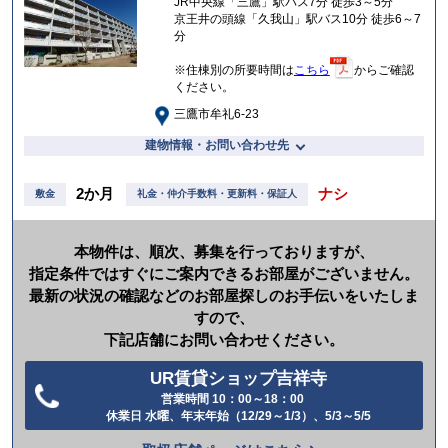
JR中央線「三鷹」駅バス7分 徒歩3～5分
り
京王井の頭線「久我山」駅バス10分 徒歩6～7
分
※住棟別の所要時間は
こちら
からご確認
ください。
三鷹市牟礼6-23
建物情報・お問い合わせ先
2か月
ナシ
敷金
礼金・仲介手数料・更新料・保証人
本物件は、順次、募集を行っておりますが、
指定条件ではすぐにご案内できるお部屋がございません。
最新の状況の確認などのお部屋探しのお手伝いをいたしま
すので、
下記店舗にお問い合わせください。
UR賃貸ショップ吉祥寺
営業時間 10：00～18：00
電
休業日 水曜、年末年始（12/29～1/3）、5/3～5/5
話