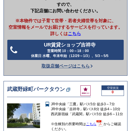
すので、
下記店舗にお問い合わせください。
※本物件では子育て世帯・若者夫婦世帯を対象に、
空室情報をメールでお届けするサービスを行っています。
詳しくは
こちら
UR賃貸ショップ吉祥寺
営業時間 10：00～18：00
電
休業日 水曜、年末年始（12/29～1/3）、5/3～5/5
話
取扱店舗ページはこちら
を
か
け
お
武蔵野緑町パークタウン
空室状況
る
0
気
に
JR中央線「三鷹」駅バス5分 徒歩3～7分
入
JR中央線「吉祥寺」駅バス8分 徒歩4～10分
り
西武新宿線「武蔵関」駅バス5分 徒歩6～11分
※住棟別の所要時間は
こちら
からご確認
ください。