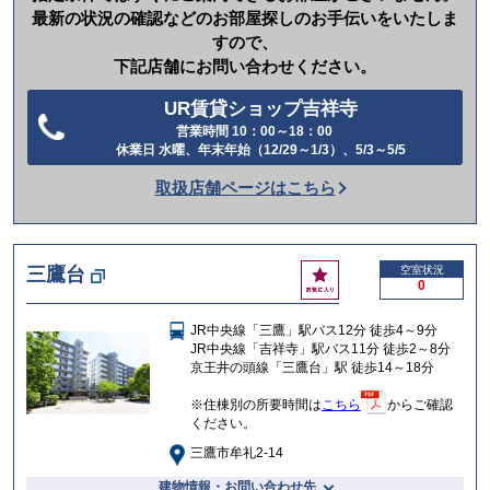
最新の状況の確認などのお部屋探しのお手伝いをいたしま
すので、
下記店舗にお問い合わせください。
UR賃貸ショップ吉祥寺
営業時間 10：00～18：00
電
休業日 水曜、年末年始（12/29～1/3）、5/3～5/5
話
取扱店舗ページはこちら
を
か
け
お
三鷹台
空室状況
る
0
気
に
JR中央線「三鷹」駅バス12分 徒歩4～9分
入
JR中央線「吉祥寺」駅バス11分 徒歩2～8分
り
京王井の頭線「三鷹台」駅 徒歩14～18分
※住棟別の所要時間は
こちら
からご確認
ください。
三鷹市牟礼2-14
建物情報・お問い合わせ先