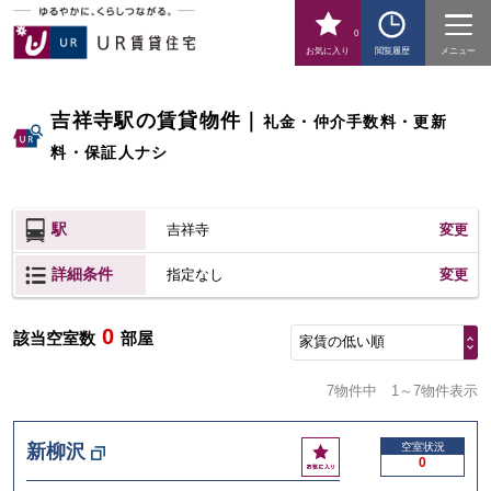
0
お気に入り
閲覧履歴
メニュー
吉祥寺駅の賃貸物件
｜
礼金・仲介手数料・更新
料・保証人ナシ
駅
吉祥寺
変更
詳細条件
変更
指定なし
0
該当空室数
部屋
家賃の低い順
7物件中
1～7物件表示
お
新柳沢
空室状況
0
気
に