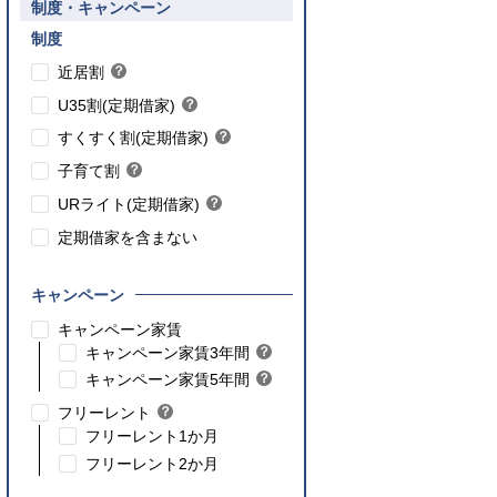
要件あり】35歳以下の方限定
制度・キャンペーン
ご入居要件あり】満18歳未満のお子様を
】子育て世帯や新婚世帯
養、もしくはご妊娠されている方限定
こちら
制度
こちら
近居割
？
ヒ
こちら
U35割(定期借家)
？
ン
ヒ
こちら
ト
すくすく割(定期借家)
？
ン
ヒ
こちら
ト
子育て割
？
ン
ヒ
ト
URライト(定期借家)
？
ン
ヒ
ト
定期借家を含まない
ン
ト
キャンペーン
こちら
キャンペーン家賃
こちら
キャンペーン家賃3年間
？
ヒ
こちら
キャンペーン家賃5年間
？
ン
ヒ
フリーレント
？
ト
ン
ヒ
フリーレント1か月
ト
ン
フリーレント2か月
ト