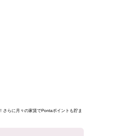
千草台
幕張四丁目
小平
43,800円
111,600円
71,30
3K
2LDK
3DK
2-24号棟
1号棟
1-4号
504号室
202号室
508号
さらに月々の家賃でPontaポイントも貯ま