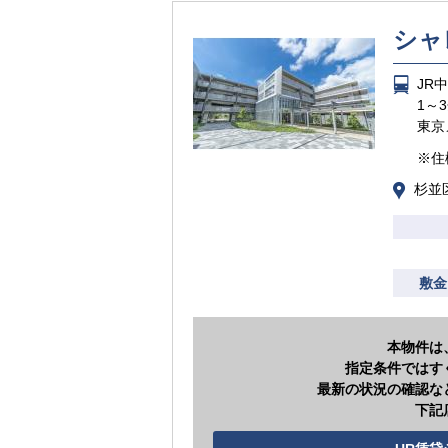
シャ
JR
1～
東京
※住
杉並
敷金
本物件は
指定条件ではす
最新の状況の確認な
下記