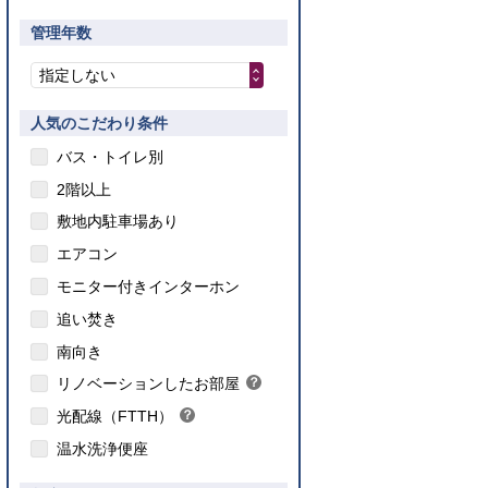
管理年数
指定しない
人気のこだわり条件
バス・トイレ別
2階以上
敷地内駐車場あり
エアコン
モニター付きインターホン
追い焚き
こちら
南向き
のインターネット対応について
リノベーションしたお部屋
？
ヒ
光配線（FTTH）
？
ン
ヒ
ト
温水洗浄便座
ン
ト