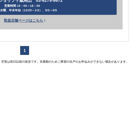
ョップ千歳烏山 03-6279-6672
営業時間 10：00～18：00
水曜、年末年始（12/29～1/3）、5/3～5/5
取扱店舗ページはこちら
1
空室は前日以前の状況です。先着順のためご希望の住戸のお申込みができない場合があります。
賃貸住宅