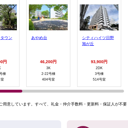
クタウン
あやめ台
シティハイツ日野
旭が丘
00円
46,200円
93,900円
K
3K
2DK
9号棟
2-22号棟
3号棟
号室
404号室
514号室
ご用意しています。すべて、礼金・仲介手数料・更新料・保証人が不要！