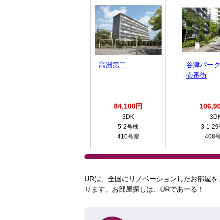
高洲第二
谷津パー
壱番街
84,100円
106,9
3DK
3D
5-2号棟
3-1-2
410号室
408
URは、全国にリノベーションしたお部屋を
ります。お部屋探しは、URであーる！