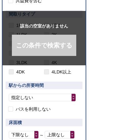
共益費を含む
間取りタイプ
1R・1K
1DK
該当の空室がありません
1LDK
2K
2DK
2LDK
この条件で検索する
3K
3DK
3LDK
4K
4DK
4LDK以上
駅からの所要時間
指定しない
バスを利用しない
床面積
下限なし
上限なし
～