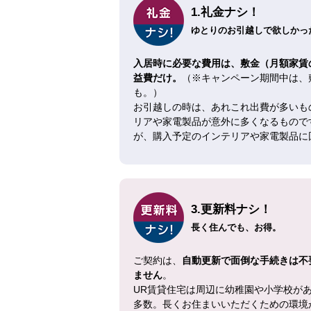
1.礼金ナシ！
ゆとりのお引越しで欲しかった
入居時に必要な費用は、敷金（月額家賃
益費だけ。
（※キャンペーン期間中は、
も。）
お引越しの時は、あれこれ出費が多いも
リアや家電製品が意外に多くなるもので
が、購入予定のインテリアや家電製品に
3.更新料ナシ！
長く住んでも、お得。
ご契約は、
自動更新で面倒な手続きは不
ません
。
UR賃貸住宅は周辺に幼稚園や小学校が
多数。長くお住まいいただくための環境