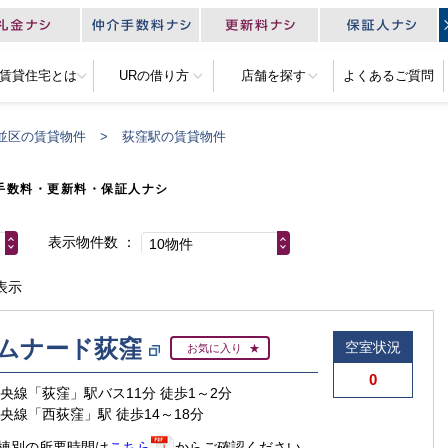
R賃貸住宅とは
URの借り方
店舗を探す
よくあるご質問
並区の賃貸物件
荻窪駅の賃貸物件
手数料・更新料・保証人ナシ
表示物件数
10物件
表示
ムナード荻窪
空室状況
お気に入り
0
中央線「荻窪」駅バス11分 徒歩1～2分
中央線「西荻窪」駅 徒歩14～18分
棟別の所要時間は
こちら
からご確認ください。