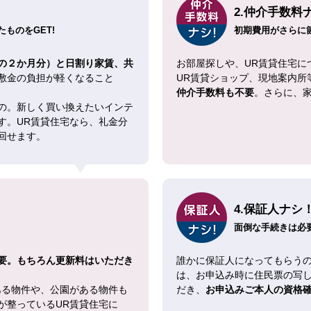
2.仲介手数料
ものをGET!
初期費用がさらに
の２か月分）と日割り家賃、共
お部屋探しや、UR賃貸住宅に
敷金の負担が軽くなること
UR賃貸ショップ、現地案内所
仲介手数料も不要
。さらに、
の。新しく買い換えたいインテ
す。UR賃貸住宅なら、礼金分
回せます。
4.保証人ナシ
面倒な手続きは必
要。もちろん更新料はいただき
誰かに保証人になってもらうの
は、お申込み時に住民票の写
ある物件や、公園がある物件も
だき、
お申込みご本人の資格
が整っているUR賃貸住宅に