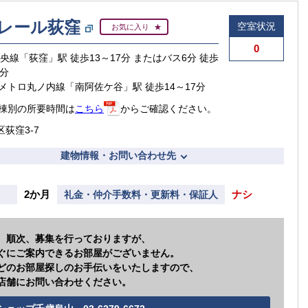
レール荻窪
空室状況
お気に入り
0
中央線「荻窪」駅 徒歩13～17分 またはバス6分 徒歩
3分
メトロ丸ノ内線「南阿佐ケ谷」駅 徒歩14～17分
棟別の所要時間は
こちら
からご確認ください。
区荻窪3-7
建物情報・お問い合わせ先
2か月
ナシ
礼金・仲介手数料・更新料・保証人
、順次、募集を行っておりますが、
ぐにご案内できるお部屋がございません。
どのお部屋探しのお手伝いをいたしますので、
店舗にお問い合わせください。