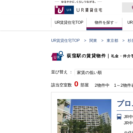
UR賃貸住宅TOP
物件を探す
U
UR賃貸住宅TOP
関東
東京都
杉
荻窪駅の賃貸物件
｜
礼金・仲介
並び替え
家賃の低い順
0
該当空室数
部屋
2物件中
1～2物件
プロ
JR
JR
※住