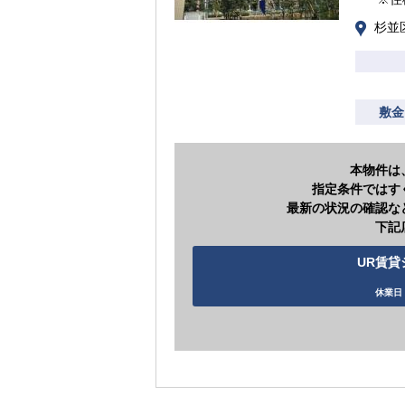
杉並
敷金
本物件は
指定条件ではす
最新の状況の確認な
下記
UR賃貸シ
休業日 