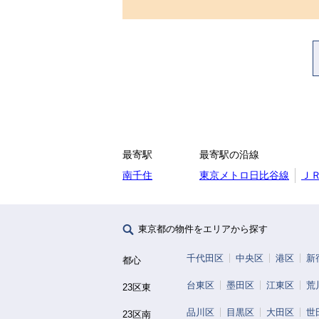
最寄駅
最寄駅の沿線
南千住
東京メトロ日比谷線
Ｊ
東京都の物件をエリアから探す
千代田区
中央区
港区
新
都心
台東区
墨田区
江東区
荒
23区東
品川区
目黒区
大田区
世
23区南