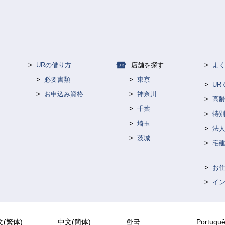
URの借り方
店舗を探す
よ
必要書類
東京
U
お申込み資格
神奈川
高
千葉
特
埼玉
法人
茨城
宅
お
イ
文(繁体)
中文(簡体)
한국
Portugu