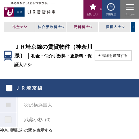
0
お気に入り
閲覧履歴
メニュー
ＪＲ埼京線の賃貸物件（神奈川
県）｜
礼金・仲介手数料・更新料・保
沿線を追加する
証人ナシ
駅
を
ＪＲ埼京線
指
定
し
羽沢横浜国大
て
く
だ
武蔵小杉
0
さ
い
神奈川県以外の駅を表示する