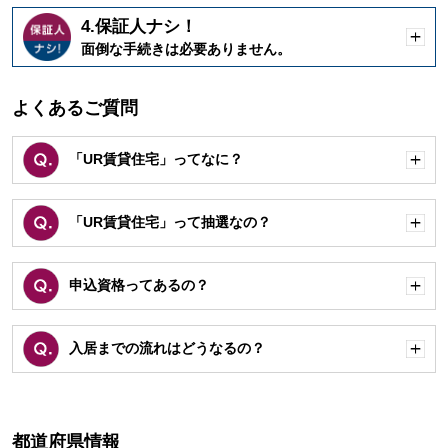
4.保証人ナシ！
開
面倒な手続きは必要ありません。
く
よくあるご質問
「UR賃貸住宅」ってなに？
開
く
「UR賃貸住宅」って抽選なの？
開
く
申込資格ってあるの？
開
く
入居までの流れはどうなるの？
開
く
都道府県情報