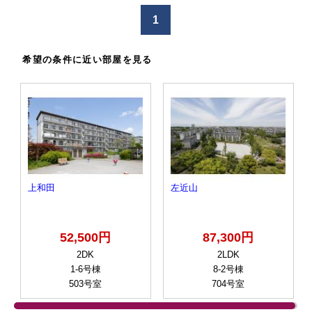
1
希望の条件に近い部屋を見る
上和田
左近山
52,500円
87,300円
2DK
2LDK
1-6号棟
8-2号棟
503号室
704号室