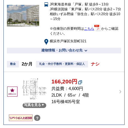
JR東海道本線「戸塚」駅 徒歩9～13分
入
JR横須賀線「東戸塚」駅バス20分 徒歩2～7分
り
相鉄いずみ野線「弥生台」駅バス20分 徒歩10
～15分
※住棟別の所要時間は
こちら
からご確認
ください。
横浜市戸塚区矢部町321
建物情報・お問い合わせ先
2か月
ナシ
敷金
礼金・仲介手数料・更新料・保証人
166,200円
共益費：4,600円
お
気
2LDK / 65㎡ / 4階
に
16号棟405号室
写真を見る
入
り
？