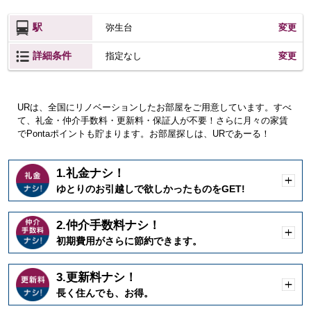
駅
弥生台
変更
詳細条件
変更
指定なし
URは、全国にリノベーションしたお部屋をご用意しています。すべ
て、礼金・仲介手数料・更新料・保証人が不要！さらに月々の家賃
でPontaポイントも貯まります。お部屋探しは、URであーる！
1.礼金ナシ！
開
ゆとりのお引越しで欲しかったものをGET!
く
2.仲介手数料ナシ！
開
初期費用がさらに節約できます。
く
3.更新料ナシ！
開
長く住んでも、お得。
く