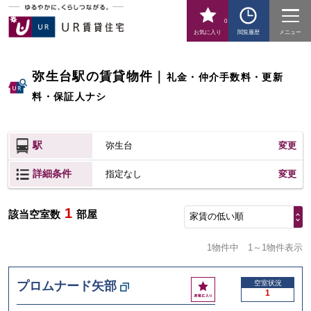
0
お気に入り
閲覧履歴
メニュー
弥生台駅の賃貸物件
｜
礼金・仲介手数料・更新
料・保証人ナシ
駅
弥生台
変更
詳細条件
変更
指定なし
1
該当空室数
部屋
家賃の低い順
1物件中
1～1物件表示
お
プロムナード矢部
空室状況
1
気
に