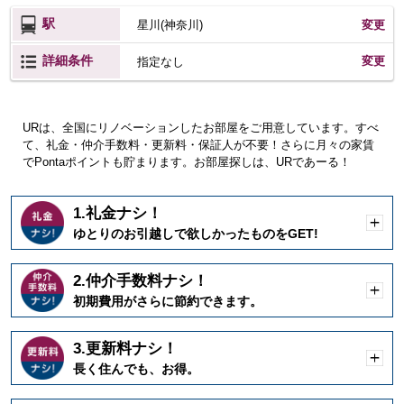
駅
星川(神奈川)
変更
詳細条件
変更
指定なし
URは、全国にリノベーションしたお部屋をご用意しています。すべ
て、礼金・仲介手数料・更新料・保証人が不要！さらに月々の家賃
でPontaポイントも貯まります。お部屋探しは、URであーる！
1.礼金ナシ！
開
ゆとりのお引越しで欲しかったものをGET!
く
2.仲介手数料ナシ！
開
初期費用がさらに節約できます。
く
3.更新料ナシ！
開
長く住んでも、お得。
く