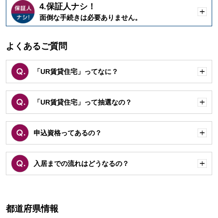
4.保証人ナシ！
開
面倒な手続きは必要ありません。
く
よくあるご質問
「UR賃貸住宅」ってなに？
開
く
「UR賃貸住宅」って抽選なの？
開
く
申込資格ってあるの？
開
く
入居までの流れはどうなるの？
開
く
都道府県情報