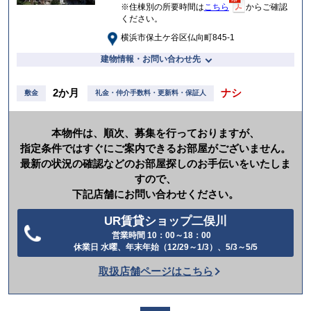
※住棟別の所要時間は
こちら
からご確認
ください。
横浜市保土ケ谷区仏向町845-1
建物情報・お問い合わせ先
2か月
ナシ
敷金
礼金・仲介手数料・更新料・保証人
本物件は、順次、募集を行っておりますが、
指定条件ではすぐにご案内できるお部屋がございません。
最新の状況の確認などのお部屋探しのお手伝いをいたしま
すので、
下記店舗にお問い合わせください。
UR賃貸ショップ二俣川
営業時間 10：00～18：00
電
休業日 水曜、年末年始（12/29～1/3）、5/3～5/5
話
取扱店舗ページはこちら
を
か