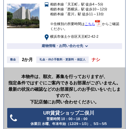
相鉄本線「天王町」駅 徒歩4～5分
入
相鉄本線「西横浜」駅 徒歩10～12分
り
相鉄本線「星川」駅 徒歩11～13分
※住棟別の所要時間は
こちら
からご確認
ください。
横浜市保土ケ谷区天王町2-42-2
建物情報・お問い合わせ先
2か月
ナシ
敷金
礼金・仲介手数料・更新料・保証人
本物件は、順次、募集を行っておりますが、
指定条件ではすぐにご案内できるお部屋がございません。
最新の状況の確認などのお部屋探しのお手伝いをいたしま
すので、
下記店舗にお問い合わせください。
UR賃貸ショップ二俣川
営業時間 10：00～18：00
電
休業日 水曜、年末年始（12/29～1/3）、5/3～5/5
話