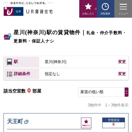
0
お気に入り
閲覧履歴
メニュー
星川(神奈川)駅の賃貸物件
｜
礼金・仲介手数料・
更新料・保証人ナシ
駅
星川(神奈川)
変更
詳細条件
変更
指定なし
0
該当空室数
部屋
家賃の低い順
3物件中
1～3物件表示
お
天王町
空室状況
0
気
に