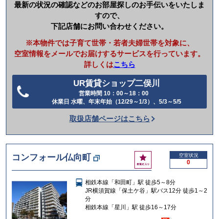
最新の状況の確認などのお部屋探しのお手伝いをいたしま
すので、
下記店舗にお問い合わせください。
※本物件では子育て世帯・若者夫婦世帯を対象に、
空室情報をメールでお届けするサービスを行っています。
詳しくは
こちら
UR賃貸ショップ二俣川
営業時間 10：00～18：00
電
休業日 水曜、年末年始（12/29～1/3）、5/3～5/5
話
取扱店舗ページはこちら
を
か
け
お
コンフォール仏向町
空室状況
る
0
気
に
相鉄本線「和田町」駅 徒歩5～8分
入
JR横須賀線「保土ケ谷」駅バス12分 徒歩1～2
り
分
相鉄本線「星川」駅 徒歩16～17分