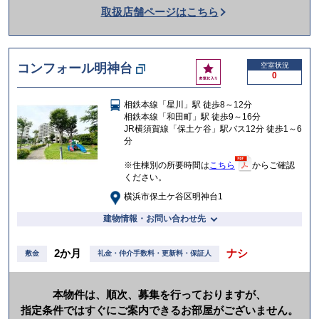
取扱店舗ページはこちら
を
か
け
お
コンフォール明神台
空室状況
る
0
気
に
相鉄本線「星川」駅 徒歩8～12分
入
相鉄本線「和田町」駅 徒歩9～16分
り
JR横須賀線「保土ケ谷」駅バス12分 徒歩1～6
分
※住棟別の所要時間は
こちら
からご確認
ください。
横浜市保土ケ谷区明神台1
建物情報・お問い合わせ先
2か月
ナシ
敷金
礼金・仲介手数料・更新料・保証人
本物件は、順次、募集を行っておりますが、
指定条件ではすぐにご案内できるお部屋がございません。