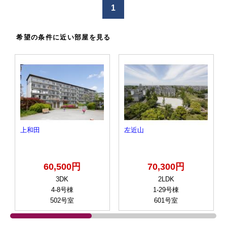
け
1
る
希望の条件に近い部屋を見る
上和田
左近山
60,500円
70,300円
3DK
2LDK
4-8号棟
1-29号棟
502号室
601号室