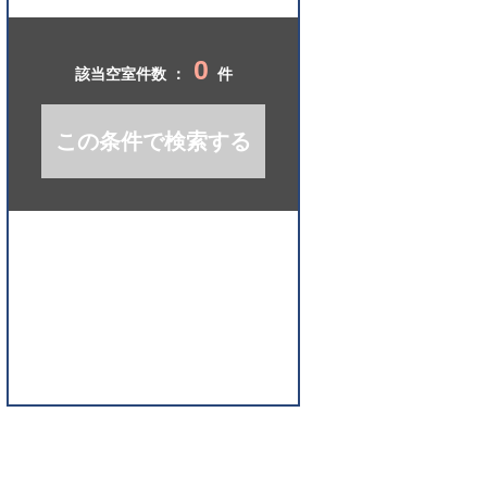
開
く
0
該当空室件数 ：
件
この条件で検索する