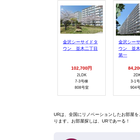
金沢シーサイドタ
金沢シー
ウン 並木二丁目
ウン 並
第一
102,700円
84,2
2LDK
2D
7-3号棟
3-1
808号室
904
URは、全国にリノベーションしたお部屋を
ります。お部屋探しは、URであーる！