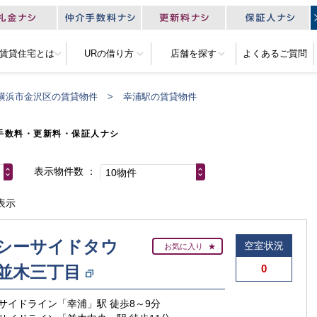
R賃貸住宅とは
URの借り方
店舗を探す
よくあるご質問
横浜市金沢区の賃貸物件
幸浦駅の賃貸物件
手数料・更新料・保証人ナシ
表示物件数
10物件
表示
シーサイドタウ
空室状況
お気に入り
並木三丁目
0
サイドライン「幸浦」駅 徒歩8～9分