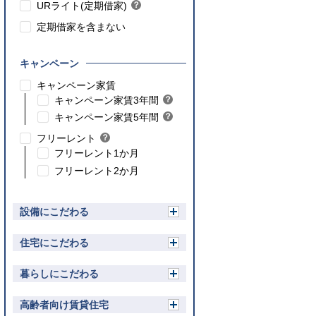
ト
URライト(定期借家)
？
ン
ヒ
ト
定期借家を含まない
ン
ト
キャンペーン
こちら
キャンペーン家賃
こちら
キャンペーン家賃3年間
？
ヒ
こちら
キャンペーン家賃5年間
？
ン
ヒ
フリーレント
？
ト
ン
ヒ
フリーレント1か月
ト
ン
フリーレント2か月
ト
設備にこだわる
開
く
住宅にこだわる
開
く
暮らしにこだわる
開
く
高齢者向け賃貸住宅