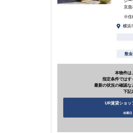
シー
京急
※住
横浜
敷金
本物件は
指定条件ではす
最新の状況の確認な
下記
UR賃貸ショップ
休業日 