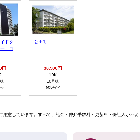
サイドタ
公田町
木一丁目
00円
38,900円
K
1DK
号棟
10号棟
号室
509号室
ご用意しています。すべて、礼金・仲介手数料・更新料・保証人が不要！