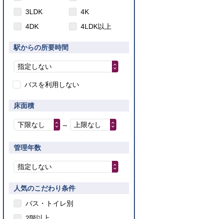
3LDK
4K
4DK
4LDK以上
駅からの所要時間
指定しない
バスを利用しない
床面積
下限なし
上限なし
～
管理年数
指定しない
人気のこだわり条件
バス・トイレ別
2階以上