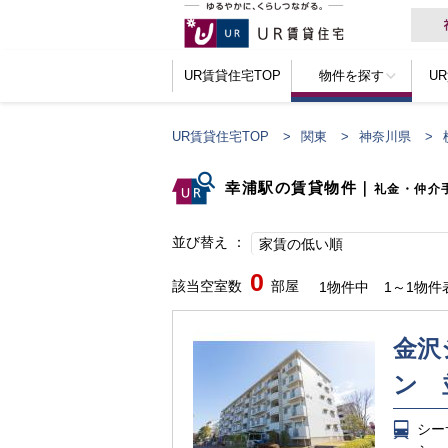
UR賃貸住宅TOP
物件を探す
U
UR賃貸住宅TOP
関東
神奈川県
幸浦駅の賃貸物件
｜
礼金・仲介
並び替え
家賃の低い順
0
該当空室数
部屋
1物件中
1～1物件
金沢
ン 
シー