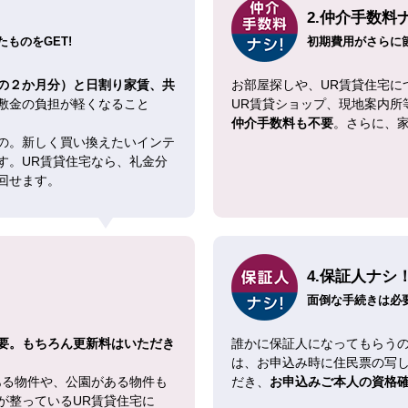
2.仲介手数料
ものをGET!
初期費用がさらに
の２か月分）と日割り家賃、共
お部屋探しや、UR賃貸住宅に
敷金の負担が軽くなること
UR賃貸ショップ、現地案内所
仲介手数料も不要
。さらに、
の。新しく買い換えたいインテ
す。UR賃貸住宅なら、礼金分
回せます。
4.保証人ナシ
面倒な手続きは必
要。もちろん更新料はいただき
誰かに保証人になってもらうの
は、お申込み時に住民票の写
ある物件や、公園がある物件も
だき、
お申込みご本人の資格
が整っているUR賃貸住宅に