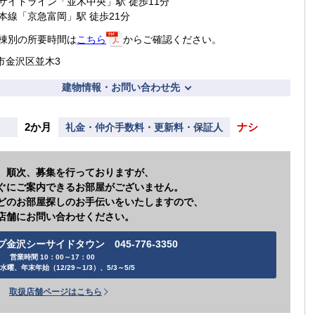
サイドライン「並木中央」駅 徒歩11分
本線「京急富岡」駅 徒歩21分
棟別の所要時間は
こちら
からご確認ください。
市金沢区並木3
建物情報・お問い合わせ先
2か月
ナシ
礼金・仲介手数料・更新料・保証人
、順次、募集を行っておりますが、
ぐにご案内できるお部屋がございません。
どのお部屋探しのお手伝いをいたしますので、
店舗にお問い合わせください。
金沢シーサイドタウン 045-776-3350
営業時間 10：00～17：00
水曜、年末年始（12/29～1/3）、5/3～5/5
取扱店舗ページはこちら