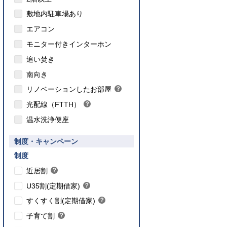
敷地内駐車場あり
エアコン
モニター付きインターホン
追い焚き
こちら
南向き
のインターネット対応について
リノベーションしたお部屋
？
ヒ
光配線（FTTH）
？
ン
ヒ
ト
温水洗浄便座
ン
ト
要件あり】35歳以下の方限定
制度・キャンペーン
ご入居要件あり】満18歳未満のお子様を
】子育て世帯や新婚世帯
養、もしくはご妊娠されている方限定
こちら
制度
こちら
近居割
？
ヒ
こちら
U35割(定期借家)
？
ン
ヒ
こちら
ト
すくすく割(定期借家)
？
ン
ヒ
こちら
ト
子育て割
？
ン
ヒ