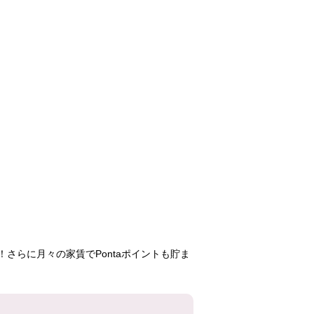
大井六丁目
ビーコンヒル能見
横浜ヴェー
台ウエストヒル
ー
111,400円
112,000円
377,6
2DK
1LDK
2LD
703号室
1号棟
2101
504号室
さらに月々の家賃でPontaポイントも貯ま