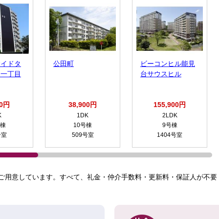
サイドタ
公田町
ビーコンヒル能見
木一丁目
台サウスヒル
00円
38,900円
155,900円
K
1DK
2LDK
号棟
10号棟
9号棟
号室
509号室
1404号室
ご用意しています。すべて、礼金・仲介手数料・更新料・保証人が不要！