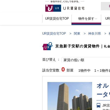
UR賃貸住宅TOP
物件を探す
U
UR賃貸住宅TOP
関東
神奈川県
京急新子安駅の賃貸物件
｜
礼
並び替え
家賃の低い順
0
該当空室数
部屋
1物件中
1～1物件
オル
ータ
JR