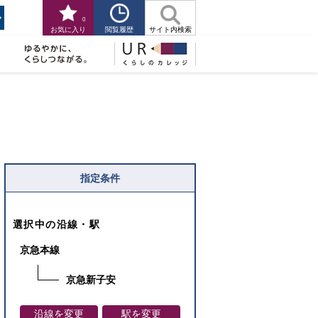
0
閲覧履歴
お気に入り
サイト内検索
指定条件
選択中の沿線・駅
京急本線
京急新子安
沿線を変更
駅を変更