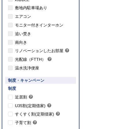
敷地内駐車場あり
エアコン
モニター付きインターホン
追い焚き
こちら
南向き
のインターネット対応について
リノベーションしたお部屋
？
ヒ
光配線（FTTH）
？
ン
ヒ
ト
温水洗浄便座
ン
ト
要件あり】35歳以下の方限定
制度・キャンペーン
ご入居要件あり】満18歳未満のお子様を
】子育て世帯や新婚世帯
養、もしくはご妊娠されている方限定
こちら
制度
こちら
近居割
？
ヒ
こちら
U35割(定期借家)
？
ン
ヒ
こちら
ト
すくすく割(定期借家)
？
ン
ヒ
こちら
ト
子育て割
？
ン
ヒ