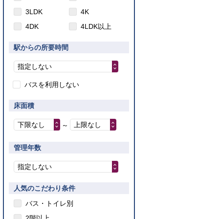
3LDK
4K
4DK
4LDK以上
駅からの所要時間
指定しない
バスを利用しない
床面積
下限なし
上限なし
～
管理年数
指定しない
人気のこだわり条件
バス・トイレ別
2階以上