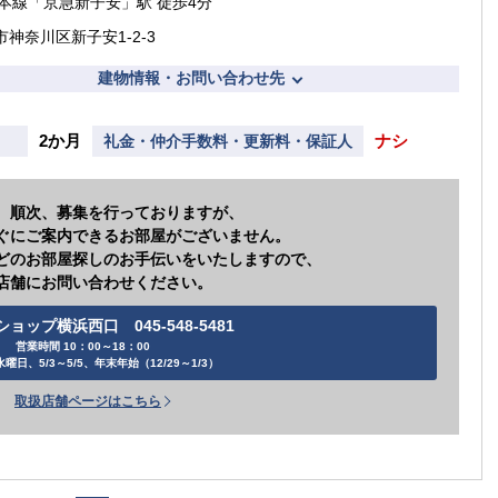
本線「京急新子安」駅 徒歩4分
市神奈川区新子安1-2-3
建物情報・お問い合わせ先
2か月
ナシ
礼金・仲介手数料・更新料・保証人
、順次、募集を行っておりますが、
ぐにご案内できるお部屋がございません。
どのお部屋探しのお手伝いをいたしますので、
店舗にお問い合わせください。
ョップ横浜西口 045-548-5481
営業時間 10：00～18：00
曜日、5/3～5/5、年末年始（12/29～1/3）
取扱店舗ページはこちら