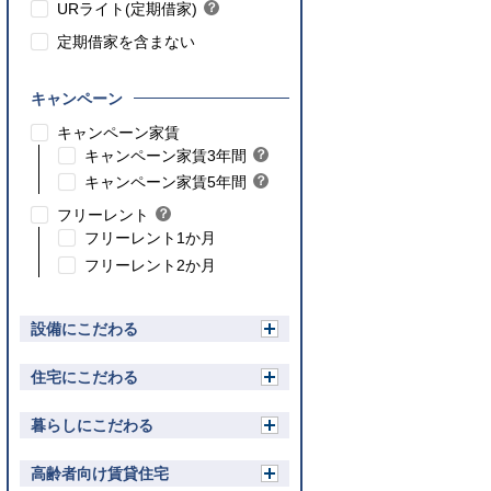
ト
URライト(定期借家)
？
ン
ヒ
ト
定期借家を含まない
ン
ト
キャンペーン
こちら
キャンペーン家賃
こちら
キャンペーン家賃3年間
？
ヒ
こちら
キャンペーン家賃5年間
？
ン
ヒ
フリーレント
？
ト
ン
ヒ
フリーレント1か月
ト
ン
フリーレント2か月
ト
設備にこだわる
開
く
住宅にこだわる
開
く
暮らしにこだわる
開
く
高齢者向け賃貸住宅