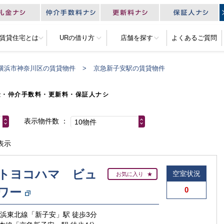
R賃貸住宅とは
URの借り方
店舗を探す
よくあるご質問
横浜市神奈川区の賃貸物件
京急新子安駅の賃貸物件
金・仲介手数料・更新料・保証人ナシ
表示物件数
10物件
表示
トヨコハマ ビュ
空室状況
お気に入り
ワー
0
京浜東北線「新子安」駅 徒歩3分