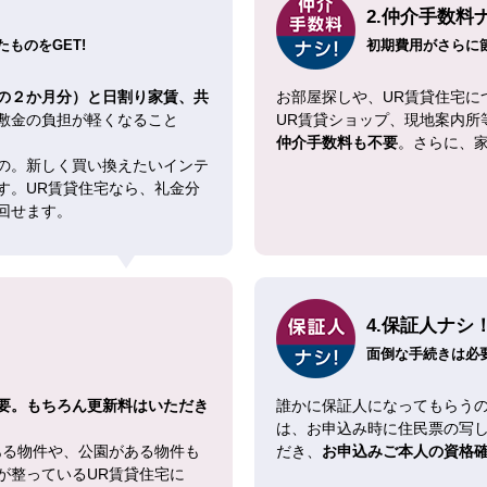
2.仲介手数料
ものをGET!
初期費用がさらに
の２か月分）と日割り家賃、共
お部屋探しや、UR賃貸住宅に
敷金の負担が軽くなること
UR賃貸ショップ、現地案内所
仲介手数料も不要
。さらに、
の。新しく買い換えたいインテ
す。UR賃貸住宅なら、礼金分
回せます。
4.保証人ナシ
面倒な手続きは必
要。もちろん更新料はいただき
誰かに保証人になってもらうの
は、お申込み時に住民票の写
ある物件や、公園がある物件も
だき、
お申込みご本人の資格
が整っているUR賃貸住宅に