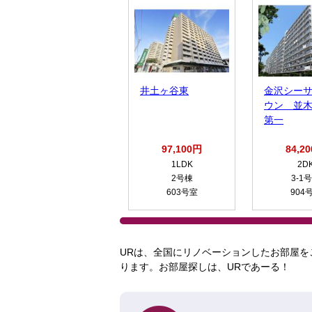
井土ヶ谷東
金沢シー
ウン 並
第一
97,100円
84,2
1LDK
2D
2号棟
3-1
603号室
904
URは、全国にリノベーションしたお部屋を
ります。お部屋探しは、URであーる！