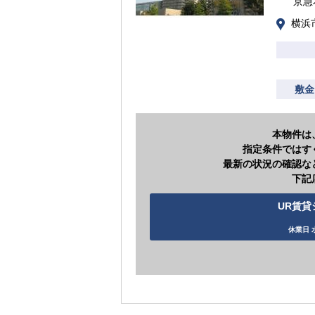
京急
横浜
敷金
本物件は
指定条件ではす
最新の状況の確認な
下記
UR賃貸シ
休業日 水