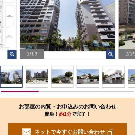
1/19
2/1
画
画
像
像
を
を
ク
ク
リ
リ
ッ
ッ
ク
ク
す
す
お部屋の内覧・お申込みのお問い合わせ
る
る
簡単！
約1分
で完了！
と、
と、
拡
拡
大
大
ネットで今すぐお問い合わせ
さ
さ