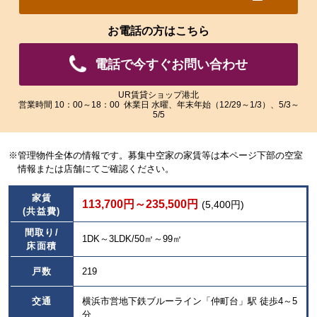
れ
れ
た
た
お電話の方はこちら
画
画
像
像
電話で今すぐお問い合わせ
を
を
ご
ご
覧
覧
UR賃貸ショップ港北
営業時間 10：00～18：00 休業日 水曜、年末年始（12/29～1/3）、5/3～
い
い
5/5
た
た
だ
だ
け
け
※管理物件全体の情報です。募集中空家の家賃等は本ページ下部の空室
ま
ま
情報または店舗にてご確認ください。
す。
す。
家賃
113,700円～235,500円
(5,400円)
(共益費)
間取り/
1DK～3LDK/50㎡～99㎡
床面積
戸数
219
交通
横浜市営地下鉄ブルーライン「仲町台」駅 徒歩4～5
分