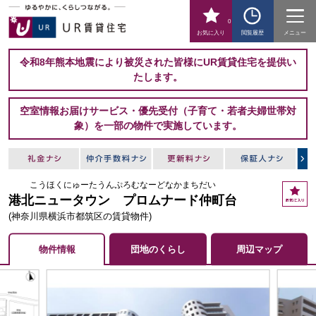
0
お気に入り
閲覧履歴
メニュー
令和8年熊本地震により被災された皆様にUR賃貸住宅を提供い
たします。
空室情報お届けサービス・優先受付（子育て・若者夫婦世帯対
象）を一部の物件で実施しています。
こうほくにゅーたうんぷろむなーどなかまちだい
お
港北ニュータウン プロムナード仲町台
気
に
(神奈川県横浜市都筑区の賃貸物件)
入
り
物件情報
団地のくらし
周辺マップ