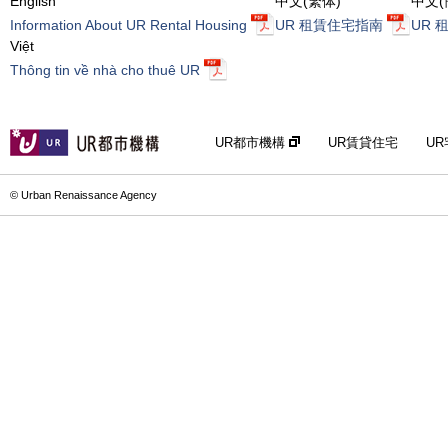
English
中文(繁体)
中文(
Information About UR Rental Housing
UR 租賃住宅指南
UR 
Việt
Thông tin về nhà cho thuê UR
UR都市機構
UR賃貸住宅
U
© Urban Renaissance Agency