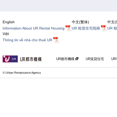
English
中文(繁体)
中文(
Information About UR Rental Housing
UR 租賃住宅指南
UR 
Việt
Thông tin về nhà cho thuê UR
UR都市機構
UR賃貸住宅
U
© Urban Renaissance Agency