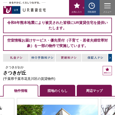
0
お気に入り
閲覧履歴
メニュー
令和8年熊本地震により被災された皆様にUR賃貸住宅を提供い
たします。
空室情報お届けサービス・優先受付（子育て・若者夫婦世帯対
象）を一部の物件で実施しています。
さつきがおか
お
さつきが丘
気
に
(千葉県千葉市花見川区の賃貸物件)
入
り
物件情報
団地のくらし
周辺マップ