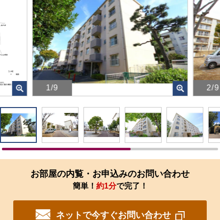
1/9
2/9
画
画
像
像
を
を
ク
ク
リ
リ
ッ
ッ
ク
ク
す
す
お部屋の内覧・お申込みのお問い合わせ
る
る
簡単！
約1分
で完了！
と、
と、
拡
拡
大
大
ネットで今すぐお問い合わせ
さ
さ