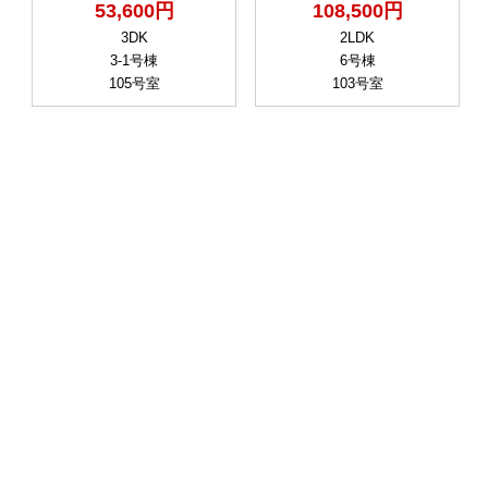
53,600円
108,500円
3DK
2LDK
3-1号棟
6号棟
105号室
103号室
近い条件の物件を探す
最寄駅
稲毛
検見川
新検見川
最寄駅の沿線
ＪＲ総武線
ＪＲ総武線快速
京成千葉線
市区町村
千葉
千葉市花見川区
UR賃貸住宅TOP
関東
千葉県
千葉市花見川区
さつきが丘