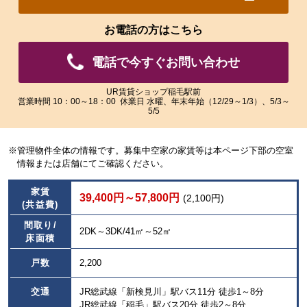
れ
れ
た
た
お電話の方はこちら
画
画
像
像
電話で今すぐお問い合わせ
を
を
ご
ご
覧
覧
UR賃貸ショップ稲毛駅前
営業時間 10：00～18：00 休業日 水曜、年末年始（12/29～1/3）、5/3～
い
い
5/5
た
た
だ
だ
け
け
※管理物件全体の情報です。募集中空家の家賃等は本ページ下部の空室
ま
ま
情報または店舗にてご確認ください。
す。
す。
家賃
39,400円～57,800円
(2,100円)
(共益費)
間取り/
2DK～3DK/41㎡～52㎡
床面積
戸数
2,200
交通
JR総武線「新検見川」駅バス11分 徒歩1～8分
JR総武線「稲毛」駅バス20分 徒歩2～8分