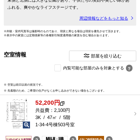
東側と北側には大きな公園があり、子供たちの笑顔や美しい緑があ
ふれる、爽やかなライフステージです。
周辺情報などをもっと知る
※外観・室内写真等は撮影時のものであり、現状と異なる場合は現状を優先させて頂きます。
※表示中の家賃には定期借家等の各種割引制度適用後の家賃を含む場合があります。
空室情報
部屋を絞り込む
内
内覧可能な部屋のみを対象とする
？
覧
可
※ 空室は前日以前の状況です。
能
※ 先着順のため、ご希望の住戸がなくお申し込みができない場合もございます。
な
部
52,200円
屋
を
共益費：2,100円
選
3K / 47㎡ / 5階
択
1-34-4号棟503号室
す
る