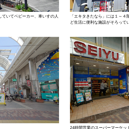
していてベビーカー、車いすの人
「エキタきたなら」には１～４階
ど生活に便利な施設がそろって
24時間営業のスーパーマーケッ