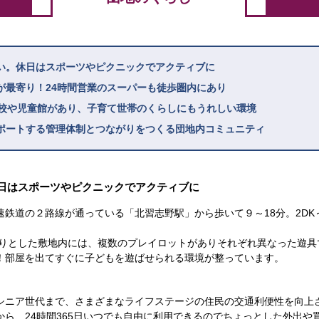
い。休日はスポーツやピクニックでアクティブに
が最寄り！24時間営業のスーパーも徒歩圏内にあり
学校や児童館があり、子育て世帯のくらしにもうれしい環境
ポートする管理体制とつながりをつくる団地内コミュニティ
日はスポーツやピクニックでアクティブに
鉄道の２路線が通っている「北習志野駅」から歩いて９～18分。2DK
たりとした敷地内には、複数のプレイロットがありそれぞれ異なった遊具
！部屋を出てすぐに子どもを遊ばせられる環境が整っています。
シニア世代まで、さまざまなライフステージの住民の交通利便性を向上
ら、24時間365日いつでも自由に利用できるのでちょっとした外出や