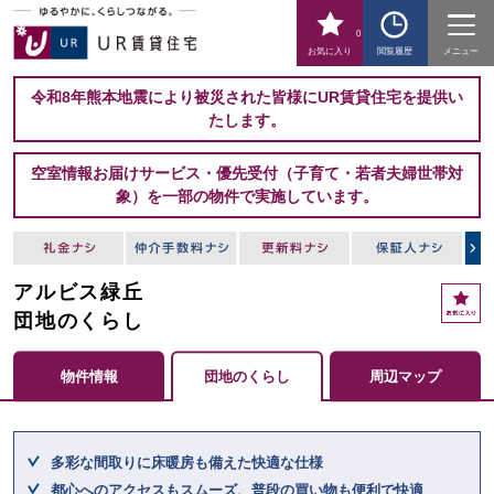
0
お気に入り
閲覧履歴
メニュー
令和8年熊本地震により被災された皆様にUR賃貸住宅を提供い
たします。
空室情報お届けサービス・優先受付（子育て・若者夫婦世帯対
象）を一部の物件で実施しています。
アルビス緑丘
お
気
団地のくらし
に
入
物件情報
団地のくらし
周辺マップ
り
ここからメインコンテンツになります。
多彩な間取りに床暖房も備えた快適な仕様
都心へのアクセスもスムーズ、普段の買い物も便利で快適