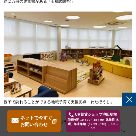
約２万冊の児童書がある「石橋図書館」
親子で訪れることができる地域子育て支援拠点「わたぼうし」
UR賃貸ショップ池田駅前
ネットで今すぐ
営業時間 10：00～18：00 休業日 水
また、「池田駅」周辺には行政の窓口である「池田市役
お問い合わせ
曜、年末年始（12/29～1/3）、5/3～
5/5
所」や銀行、郵便局もあり、くらしのちょっとしたことに