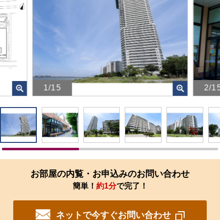
1/15
2/1
画
画
像
像
を
を
ク
ク
リ
リ
ッ
ッ
ク
ク
す
す
お部屋の内覧・お申込みのお問い合わせ
る
る
簡単！
約1分
で完了！
と、
と、
拡
拡
大
大
ネットで今すぐお問い合わせ
さ
さ