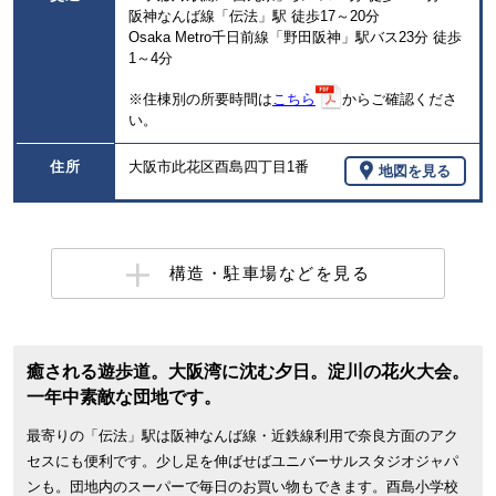
阪神なんば線「伝法」駅 徒歩17～20分
Osaka Metro千日前線「野田阪神」駅バス23分 徒歩
1～4分
※住棟別の所要時間は
こちら
からご確認くださ
い。
住所
大阪市此花区酉島四丁目1番
地図を見る
構造・駐車場などを見る
癒される遊歩道。大阪湾に沈む夕日。淀川の花火大会。
一年中素敵な団地です。
最寄りの「伝法」駅は阪神なんば線・近鉄線利用で奈良方面のアク
セスにも便利です。少し足を伸ばせばユニバーサルスタジオジャパ
ンも。団地内のスーパーで毎日のお買い物もできます。酉島小学校