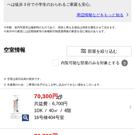
へは徒歩３分で小学生のおられるご家庭も安心。
周辺情報などをもっと知る
※外観・室内写真等は撮影時のものであり、現状と異なる場合は現状を優先させて頂きます。
※表示中の家賃には定期借家等の各種割引制度適用後の家賃を含む場合があります。
空室情報
部屋を絞り込む
内
内覧可能な部屋のみを対象とする
？
覧
可
※ 空室は前日以前の状況です。
能
※ 先着順のため、ご希望の住戸がなくお申し込みができない場合もございます。
な
部
70,300円
屋
を
共益費：6,700円
選
1DK / 40㎡ / 4階
択
16号棟404号室
す
る