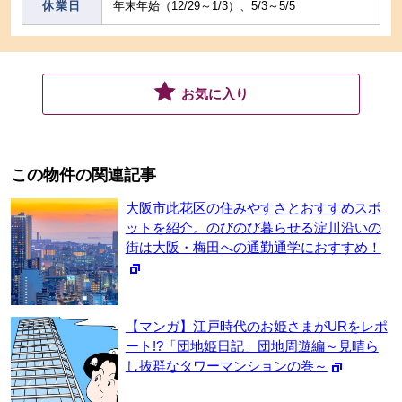
休業日
年末年始（12/29～1/3）、5/3～5/5
お気に入り
この物件の関連記事
大阪市此花区の住みやすさとおすすめスポ
ットを紹介。のびのび暮らせる淀川沿いの
街は大阪・梅田への通勤通学におすすめ！
【マンガ】江戸時代のお姫さまがURをレポ
ート!?「団地姫日記」団地周遊編～見晴ら
し抜群なタワーマンションの巻～