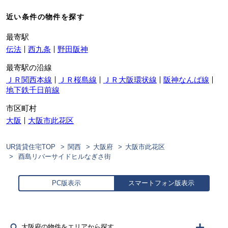
近い条件の物件を探す
最寄駅
伝法
西九条
野田阪神
最寄駅の沿線
ＪＲ関西本線
ＪＲ桜島線
ＪＲ大阪環状線
阪神なんば線
地下鉄千日前線
市区町村
大阪
大阪市此花区
UR賃貸住宅TOP
関西
大阪府
大阪市此花区
酉島リバーサイドヒルなぎさ街
PC版表示
スマートフォン版表示
大阪府の物件をエリアから探す