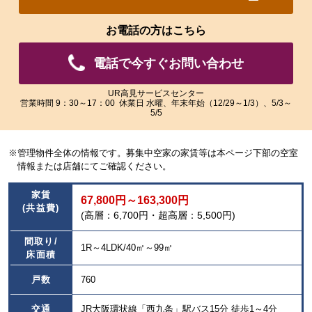
れ
れ
た
た
お電話の方はこちら
画
画
像
像
電話で今すぐお問い合わせ
を
を
ご
ご
覧
覧
UR高見サービスセンター
営業時間 9：30～17：00 休業日 水曜、年末年始（12/29～1/3）、5/3～
い
い
5/5
た
た
だ
だ
け
け
※管理物件全体の情報です。募集中空家の家賃等は本ページ下部の空室
ま
ま
情報または店舗にてご確認ください。
す。
す。
家賃
67,800円～163,300円
(共益費)
(高層：6,700円・超高層：5,500円)
間取り/
1R～4LDK/40㎡～99㎡
床面積
戸数
760
交通
JR大阪環状線「西九条」駅バス15分 徒歩1～4分