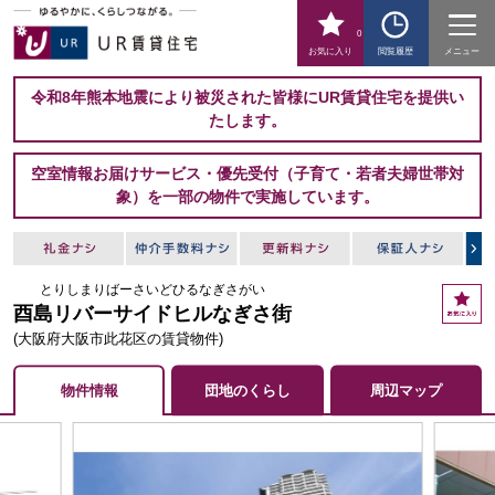
0
お気に入り
閲覧履歴
メニュー
令和8年熊本地震により被災された皆様にUR賃貸住宅を提供い
たします。
空室情報お届けサービス・優先受付（子育て・若者夫婦世帯対
象）を一部の物件で実施しています。
とりしまりばーさいどひるなぎさがい
お
酉島リバーサイドヒルなぎさ街
気
に
(大阪府大阪市此花区の賃貸物件)
入
り
物件情報
団地のくらし
周辺マップ