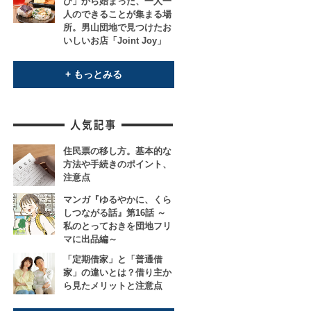
び」から始まった、一人一
人のできることが集まる場
所。男山団地で見つけたお
いしいお店「Joint Joy」
+ もっとみる
住民票の移し方。基本的な
方法や手続きのポイント、
注意点
マンガ『ゆるやかに、くら
しつながる話』第16話 ～
私のとっておきを団地フリ
マに出品編～
「定期借家」と「普通借
家」の違いとは？借り主か
ら見たメリットと注意点