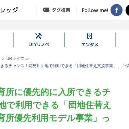
DIY
エ
リ
ン
ノ
タ
ジ
URライフ
ベ
メ
できるチャンス！花見川団地で利用できる「団地住替え支援事業」、「
育所に優先的に入所できるチ
地で利用できる「団地住替え
育所優先利用モデル事業」っ