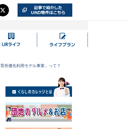
UR
ラ
ラ
イ
イ
フ
フ
プ
保育所優先利用モデル事業」って？
ラ
ン