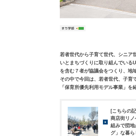
若者世代から子育て世代、シニア
いとまちづくりに取り組んでいる
を含む７者が協議会をつくり、地
その中で今回は、若者世代、子育
「保育所優先利用モデル事業」を
[こちらの記
商店街リノ
組みで団地
グ」な暮ら