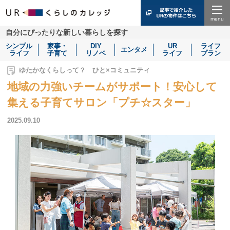
Menu
自分にぴったりな新しい暮らしを探す
シンプル
家事・
DIY
UR
ライフ
エンタメ
ライフ
子育て
リノベ
ライフ
プラン
ゆたかなくらしって？ ひと×コミュニティ
地域の力強いチームがサポート！安心して
集える子育てサロン「プチ☆スター」
2025.09.10