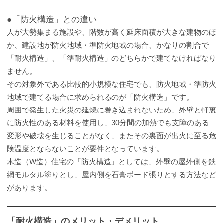
●「防火構造」との違い
人が大勢集まる施設や、階数が高く延床面積が大きな建物のほ
か、建設地が防火地域・準防火地域の場合、かなりの割合で
「耐火構造」、「準耐火構造」のどちらかで建てなければなり
ません。
その対象外である比較的小規模な住宅でも、防火地域・準防火
地域で建てる場合に求められるのが「防火構造」です。
周囲で発生した火災の延焼に巻き込まれないため、外壁と軒裏
に防火性のある材料を使用し、30分間の加熱でも支障のある
変形や破壊を生じることがなく、またその裏面が出火に至る危
険温度とならないことが要件となっています。
木造（W造）住宅の「防火構造」としては、外壁の屋外側を鉄
網モルタル塗りとし、屋内側を石膏ボード張りとする方法など
があります。
「耐火構造」のメリット・デメリット