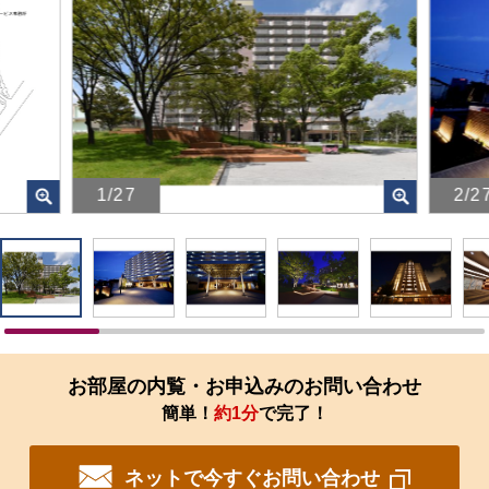
1/27
2/2
画
画
像
像
を
を
ク
ク
リ
リ
ッ
ッ
ク
ク
す
す
お部屋の内覧・お申込みのお問い合わせ
る
る
簡単！
約1分
で完了！
と、
と、
拡
拡
大
大
ネットで今すぐお問い合わせ
さ
さ