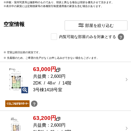
※外観・室内写真等は撮影時のものであり、現状と異なる場合は現状を優先させて頂きます。
※表示中の家賃には定期借家等の各種割引制度適用後の家賃を含む場合があります。
空室情報
部屋を絞り込む
内
内覧可能な部屋のみを対象とする
？
覧
可
※ 空室は前日以前の状況です。
能
※ 先着順のため、ご希望の住戸がなくお申し込みができない場合もございます。
な
部
63,000円
屋
を
共益費：2,600円
選
2DK / 48㎡ / 14階
択
3号棟1418号室
す
る
？
63,200円
共益費：2,600円