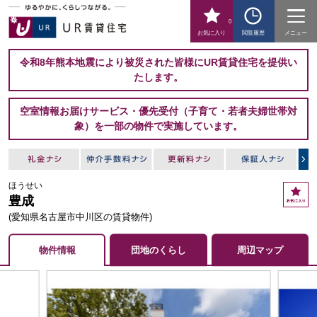
0
お気に入り
閲覧履歴
メニュー
令和8年熊本地震により被災された皆様にUR賃貸住宅を提供い
たします。
空室情報お届けサービス・優先受付（子育て・若者夫婦世帯対
象）を一部の物件で実施しています。
ほうせい
お
豊成
気
に
(愛知県名古屋市中川区の賃貸物件)
入
り
物件情報
団地のくらし
周辺マップ