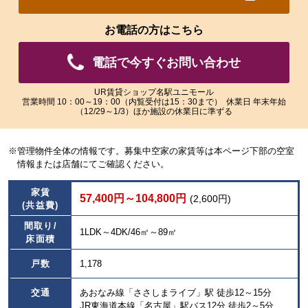
れ
れ
た
た
お電話の方はこちら
画
画
像
像
電話で今すぐお問い合わせ
を
を
ご
ご
覧
覧
UR賃貸ショップ名駅ユニモール
営業時間 10：00～19：00（内覧受付は15：30まで） 休業日 年末年始
い
い
（12/29～1/3）ほか施設の休業日に準ずる
た
た
だ
だ
け
け
※管理物件全体の情報です。募集中空家の家賃等は本ページ下部の空室
ま
ま
情報または店舗にてご確認ください。
す。
す。
家賃
57,400円～104,800円
(2,600円)
(共益費)
間取り/
1LDK～4DK/46㎡～89㎡
床面積
戸数
1,178
交通
あおなみ線「ささしまライブ」駅 徒歩12～15分
JR東海道本線「名古屋」駅バス12分 徒歩2～5分