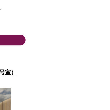
。
7号室）