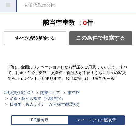
見沼代親水公園
該当空室数 ：
0
件
この条件で検索する
すべての駅を解除する
URは、全国にリノベーションしたお部屋をご用意しています。すべ
て、礼金・仲介手数料・更新料・保証人が不要！さらに月々の家賃
でPontaポイントも貯まります。お部屋探しは、URであーる！
UR賃貸住宅TOP
関東エリア
東京都
沿線・駅から探す（沿線選択）
日暮里・舎人ライナーから探す(駅選択)
PC版表示
スマートフォン版表示