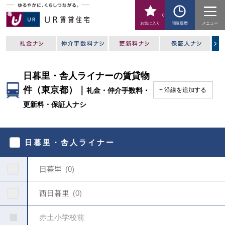
0
お気に入り
閲覧履歴
メニュー
日暮里・舎人ライナーの賃貸物
件（東京都）｜
礼金・仲介手数料・
沿線を追加する
更新料・保証人ナシ
駅
を
日暮里・舎人ライナー
指
定
し
日暮里
0
て
く
だ
西日暮里
0
さ
い
赤土小学校前