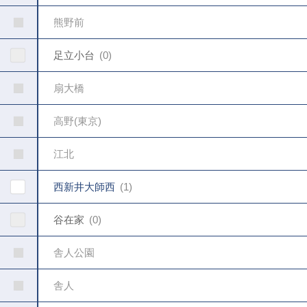
熊野前
足立小台
0
扇大橋
高野(東京)
江北
西新井大師西
1
谷在家
0
舎人公園
舎人