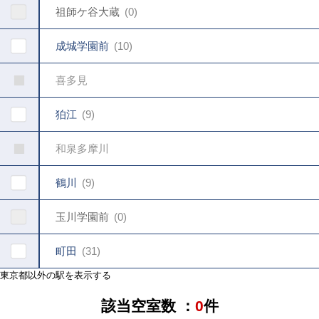
祖師ケ谷大蔵
0
成城学園前
10
喜多見
狛江
9
和泉多摩川
鶴川
9
玉川学園前
0
町田
31
東京都以外の駅を表示する
該当空室数 ：
0
件