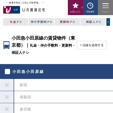
0
お気に入り
閲覧履歴
メニュー
小田急小田原線の賃貸物件（東
京都）｜
礼金・仲介手数料・更新料・
沿線を追加する
保証人ナシ
駅
を
小田急小田原線
指
定
し
新宿
て
く
だ
南新宿
さ
い
参宮橋