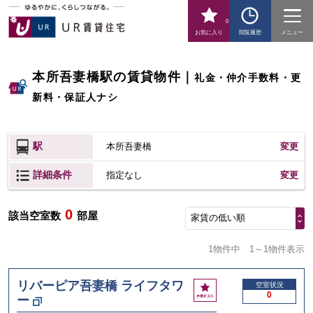
0
お気に入り
閲覧履歴
メニュー
本所吾妻橋駅の賃貸物件
｜
礼金・仲介手数料・更
新料・保証人ナシ
駅
本所吾妻橋
変更
詳細条件
変更
指定なし
0
該当空室数
部屋
家賃の低い順
1物件中
1～1物件表示
リバーピア吾妻橋 ライフタワ
お
空室状況
0
ー
気
に