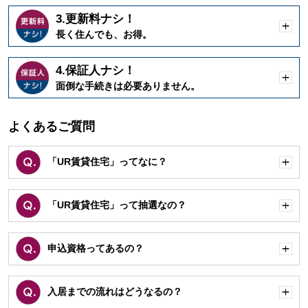
3.更新料ナシ！
開
長く住んでも、お得。
く
4.保証人ナシ！
開
面倒な手続きは必要ありません。
く
よくあるご質問
「UR賃貸住宅」ってなに？
開
く
「UR賃貸住宅」って抽選なの？
開
く
申込資格ってあるの？
開
く
入居までの流れはどうなるの？
開