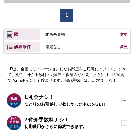
か
け
1
る
駅
本所吾妻橋
変更
詳細条件
変更
指定なし
URは、全国にリノベーションしたお部屋をご用意しています。すべ
て、礼金・仲介手数料・更新料・保証人が不要！さらに月々の家賃
でPontaポイントも貯まります。お部屋探しは、URであーる！
1.礼金ナシ！
開
ゆとりのお引越しで欲しかったものをGET!
く
2.仲介手数料ナシ！
開
初期費用がさらに節約できます。
く