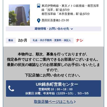
入
東武伊勢崎線・東京メトロ銀座線・都営浅草
り
線「浅草」駅 徒歩5分
都営浅草線「本所吾妻橋」駅 徒歩5分
墨田区吾妻橋1-23-30
建物情報・お問い合わせ先
2か月
ナシ
敷金
礼金・仲介手数料・更新料・保証人
本物件は、順次、募集を行っておりますが、
指定条件ではすぐにご案内できるお部屋がございません。
最新の状況の確認などのお部屋探しのお手伝いをいたしま
すので、
下記店舗にお問い合わせください。
UR錦糸町営業センター
営業時間 10：00～18：00
電
休業日 水曜、年末年始（12/29～1/3）、5/3～5/5
話
取扱店舗ページはこちら
を