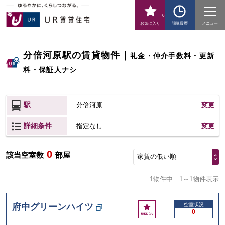
0
お気に入り
閲覧履歴
メニュー
分倍河原駅の賃貸物件
｜
礼金・仲介手数料・更新
料・保証人ナシ
駅
分倍河原
変更
詳細条件
変更
指定なし
0
該当空室数
部屋
家賃の低い順
1物件中
1～1物件表示
お
府中グリーンハイツ
空室状況
0
気
に