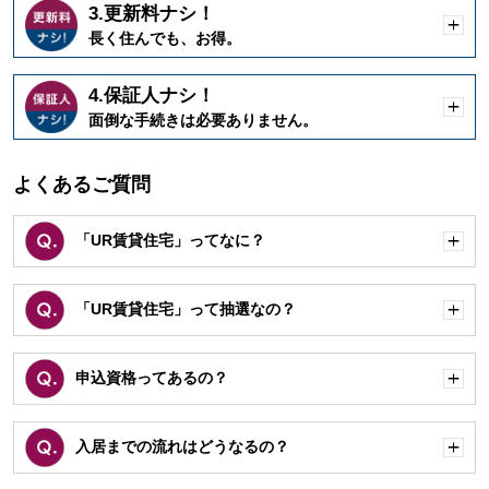
3.更新料ナシ！
開
長く住んでも、お得。
く
4.保証人ナシ！
開
面倒な手続きは必要ありません。
く
よくあるご質問
「UR賃貸住宅」ってなに？
開
く
「UR賃貸住宅」って抽選なの？
開
く
申込資格ってあるの？
開
く
入居までの流れはどうなるの？
開
く