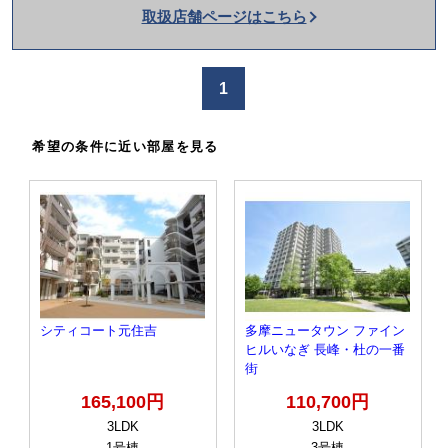
取扱店舗ページはこちら
を
か
け
1
る
希望の条件に近い部屋を見る
シティコート元住吉
多摩ニュータウン ファイン
ヒルいなぎ 長峰・杜の一番
街
165,100円
110,700円
3LDK
3LDK
1号棟
3号棟