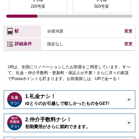
220号室
503号室
駅
分倍河原
変更
詳細条件
変更
指定なし
URは、全国にリノベーションしたお部屋をご用意しています。すべ
て、礼金・仲介手数料・更新料・保証人が不要！さらに月々の家賃
でPontaポイントも貯まります。お部屋探しは、URであーる！
1.礼金ナシ！
開
ゆとりのお引越しで欲しかったものをGET!
く
2.仲介手数料ナシ！
開
初期費用がさらに節約できます。
く