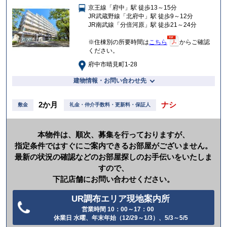
京王線「府中」駅 徒歩13～15分
入
JR武蔵野線「北府中」駅 徒歩9～12分
り
JR南武線「分倍河原」駅 徒歩21～24分
※住棟別の所要時間は
こちら
からご確認
ください。
府中市晴見町1-28
建物情報・お問い合わせ先
2か月
ナシ
敷金
礼金・仲介手数料・更新料・保証人
本物件は、順次、募集を行っておりますが、
指定条件ではすぐにご案内できるお部屋がございません。
最新の状況の確認などのお部屋探しのお手伝いをいたしま
すので、
下記店舗にお問い合わせください。
UR調布エリア現地案内所
営業時間 10：00～17：00
電
休業日 水曜、年末年始（12/29～1/3）、5/3～5/5
話