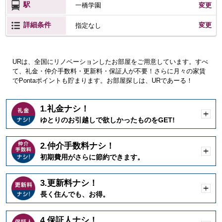
駅
一橋学園
変更
詳細条件
変更
指定なし
URは、全国にリノベーションしたお部屋をご用意しています。すべ
て、礼金・仲介手数料・更新料・保証人が不要！さらに月々の家賃
でPontaポイントも貯まります。お部屋探しは、URであーる！
1.礼金ナシ！
開
ゆとりのお引越しで欲しかったものをGET!
く
2.仲介手数料ナシ！
開
初期費用がさらに節約できます。
く
3.更新料ナシ！
開
長く住んでも、お得。
く
4.保証人ナシ！