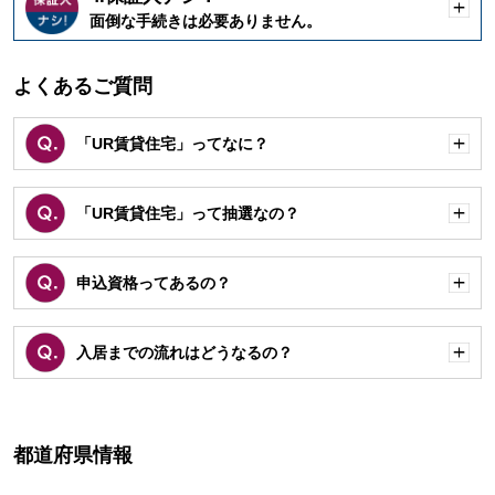
開
面倒な手続きは必要ありません。
く
よくあるご質問
「UR賃貸住宅」ってなに？
開
く
「UR賃貸住宅」って抽選なの？
開
く
申込資格ってあるの？
開
く
入居までの流れはどうなるの？
開
く
都道府県情報