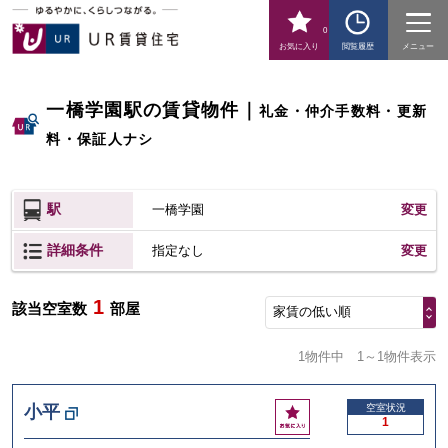
0
お気に入り
閲覧履歴
メニュー
一橋学園駅の賃貸物件
｜
礼金・仲介手数料・更新
料・保証人ナシ
駅
一橋学園
変更
詳細条件
変更
指定なし
1
該当空室数
部屋
家賃の低い順
1物件中
1～1物件表示
お
小平
空室状況
1
気
に