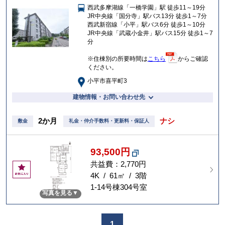
西武多摩湖線「一橋学園」駅 徒歩11～19分
入
JR中央線「国分寺」駅バス13分 徒歩1～7分
り
西武新宿線「小平」駅バス6分 徒歩1～10分
JR中央線「武蔵小金井」駅バス15分 徒歩1～7
分
※住棟別の所要時間は
こちら
からご確認
ください。
小平市喜平町3
建物情報・お問い合わせ先
2か月
ナシ
敷金
礼金・仲介手数料・更新料・保証人
93,500円
共益費：2,770円
お
気
4K / 61㎡ / 3階
に
1-14号棟304号室
写真を見る
入
り
1