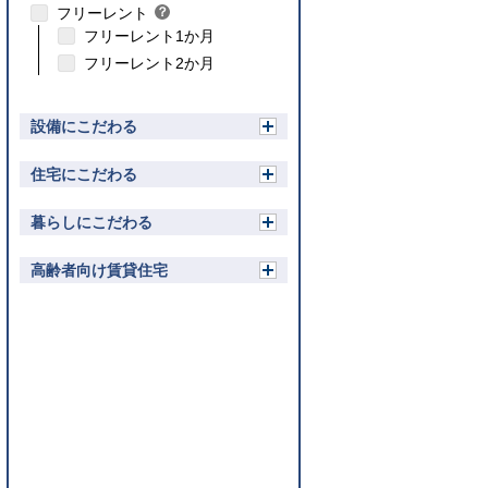
フリーレント
？
ト
ン
ヒ
フリーレント1か月
ト
ン
フリーレント2か月
ト
設備にこだわる
開
く
住宅にこだわる
開
く
暮らしにこだわる
開
く
高齢者向け賃貸住宅
開
く