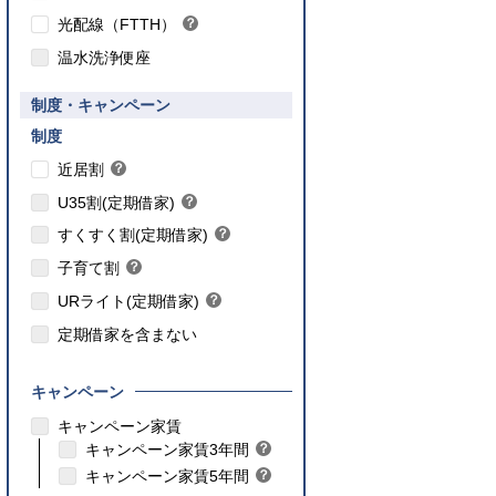
ヒ
光配線（FTTH）
？
ン
ヒ
ト
温水洗浄便座
ン
ト
要件あり】35歳以下の方限定
制度・キャンペーン
ご入居要件あり】満18歳未満のお子様を
】子育て世帯や新婚世帯
養、もしくはご妊娠されている方限定
こちら
制度
こちら
近居割
？
ヒ
こちら
U35割(定期借家)
？
ン
ヒ
こちら
ト
すくすく割(定期借家)
？
ン
ヒ
こちら
ト
子育て割
？
ン
ヒ
ト
URライト(定期借家)
？
ン
ヒ
ト
定期借家を含まない
ン
ト
キャンペーン
こちら
キャンペーン家賃
こちら
キャンペーン家賃3年間
？
ヒ
こちら
キャンペーン家賃5年間
？
ン
ヒ