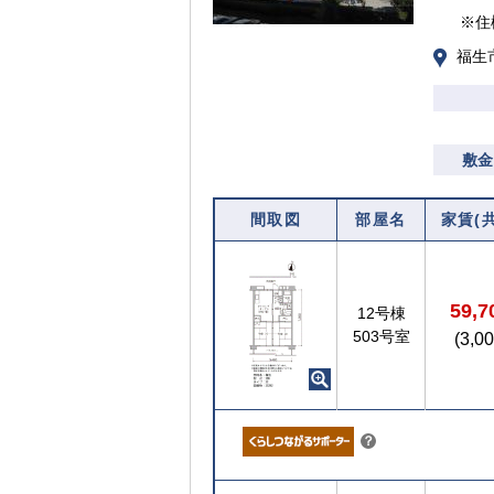
※住
福生
敷金
間取図
部屋名
家賃(
59,
12号棟
503号室
(3,0
こちら
？