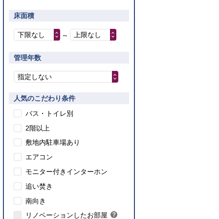
床面積
下限なし
上限なし
～
管理年数
指定しない
人気のこだわり条件
バス・トイレ別
2階以上
敷地内駐車場あり
エアコン
モニター付きインターホン
追い焚き
こちら
南向き
のインターネット対応について
リノベーションしたお部屋
？