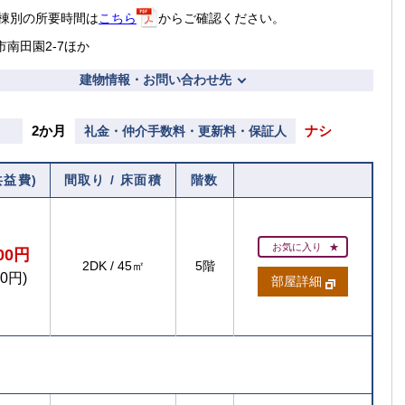
棟別の所要時間は
こちら
からご確認ください。
市南田園2-7ほか
建物情報・お問い合わせ先
2か月
ナシ
礼金・仲介手数料・更新料・保証人
共益費)
間取り / 床面積
階数
お気に入り
700円
2DK
/
45㎡
5階
00円)
部屋詳細