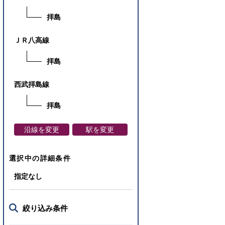
拝島
ＪＲ八高線
拝島
西武拝島線
拝島
沿線を変更
駅を変更
選択中の詳細条件
指定なし
絞り込み条件