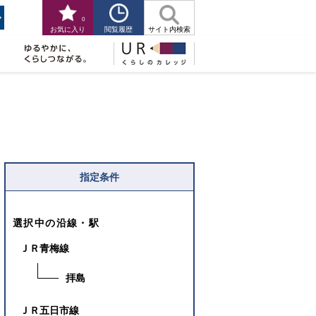
0
閲覧履歴
お気に入り
サイト内検索
指定条件
選択中の沿線・駅
ＪＲ青梅線
拝島
ＪＲ五日市線