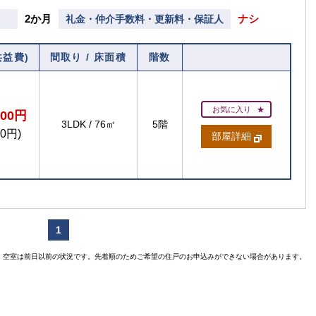
2か月
ナシ
礼金・仲介手数料・更新料・保証人
共益費)
間取り / 床面積
階数
お気に入り
700円
3LDK
/
76㎡
5階
00円)
部屋詳細
1
空室は前日以前の状況です。先着順のためご希望の住戸のお申込みができない場合があります。
賃貸住宅