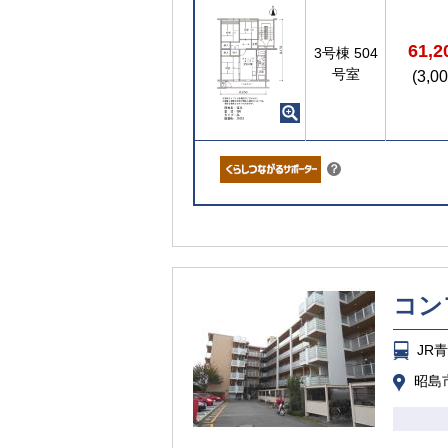
61,
3号棟
504
号室
(3,0
こちら
？
コン
JR
昭島市