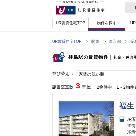
UR賃貸住宅TOP
物件を探す
U
UR賃貸住宅TOP
関東
東京都
昭
拝島駅の賃貸物件
｜
礼金・仲介
並び替え
家賃の低い順
3
該当空室数
部屋
2物件中
1～2物件
福生
JR
JR
JR