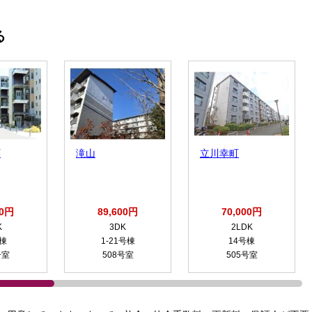
る
町
滝山
立川幸町
00円
89,600円
70,000円
K
3DK
2LDK
号棟
1-21号棟
14号棟
号室
508号室
505号室