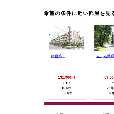
希望の条件に近い部屋を見
南台第二
立川若葉
131,900円
59,5
4LDK
2D
10号棟
25
503号室
107