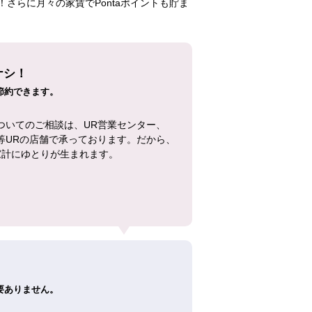
さらに月々の家賃でPontaポイントも貯ま
ナシ！
節約できます。
ついてのご相談は、UR営業センター、
等URの店舗で承っております。だから、
家計にゆとりが生まれます。
！
要ありません。