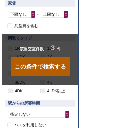
家賃
下限なし
上限なし
～
共益費を含む
間取りタイプ
3
1R・1K
1DK
該当空室件数 ：
件
1LDK
2K
2DK
2LDK
この条件で検索する
3K
3DK
3LDK
4K
4DK
4LDK以上
駅からの所要時間
指定しない
バスを利用しない