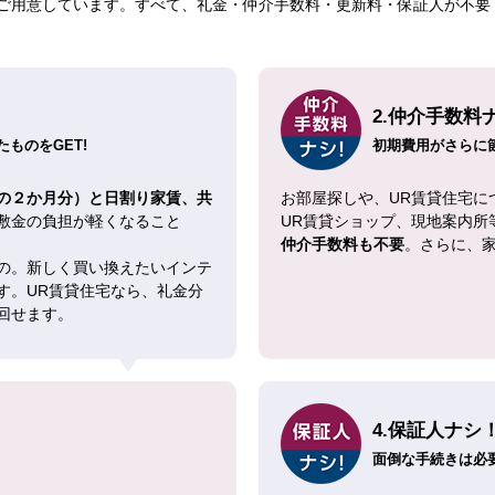
ご用意しています。すべて、礼金・仲介手数料・更新料・保証人が不要！
2.仲介手数料
ものをGET!
初期費用がさらに
の２か月分）と日割り家賃、共
お部屋探しや、UR賃貸住宅に
敷金の負担が軽くなること
UR賃貸ショップ、現地案内所
仲介手数料も不要
。さらに、
の。新しく買い換えたいインテ
す。UR賃貸住宅なら、礼金分
回せます。
4.保証人ナシ
面倒な手続きは必