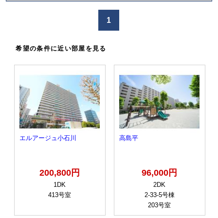
か
け
1
る
希望の条件に近い部屋を見る
エルアージュ小石川
高島平
200,800円
96,000円
1DK
2DK
413号室
2-33-5号棟
203号室