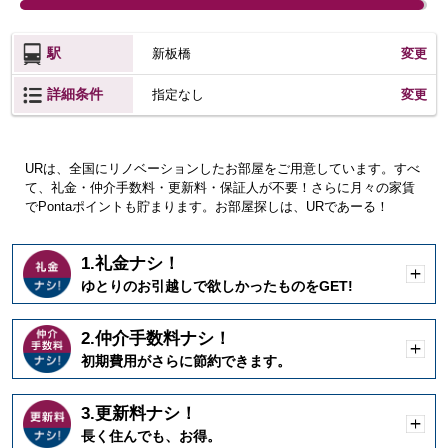
駅
新板橋
変更
詳細条件
変更
指定なし
URは、全国にリノベーションしたお部屋をご用意しています。すべ
て、礼金・仲介手数料・更新料・保証人が不要！さらに月々の家賃
でPontaポイントも貯まります。お部屋探しは、URであーる！
1.礼金ナシ！
開
ゆとりのお引越しで欲しかったものをGET!
く
2.仲介手数料ナシ！
開
初期費用がさらに節約できます。
く
3.更新料ナシ！
開
長く住んでも、お得。