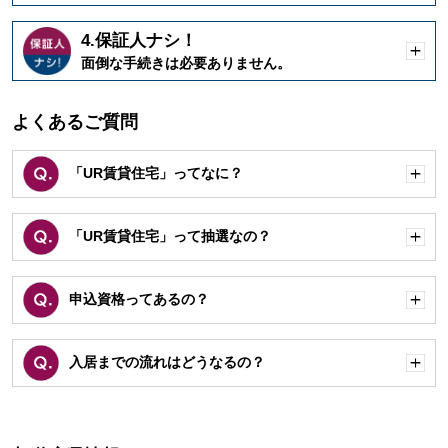
く
4.保証人ナシ！
開
面倒な手続きは必要ありません。
く
よくあるご質問
「UR賃貸住宅」ってなに？
開
く
「UR賃貸住宅」って抽選なの？
開
く
申込資格ってあるの？
開
く
入居までの流れはどうなるの？
開
く