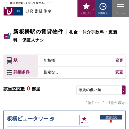
0
お気に入り
閲覧履歴
メニュー
新板橋駅の賃貸物件
｜
礼金・仲介手数料・更新
料・保証人ナシ
駅
新板橋
変更
詳細条件
変更
指定なし
0
該当空室数
部屋
家賃の低い順
1物件中
1～1物件表示
お
板橋ビュータワー
空室状況
0
気
に