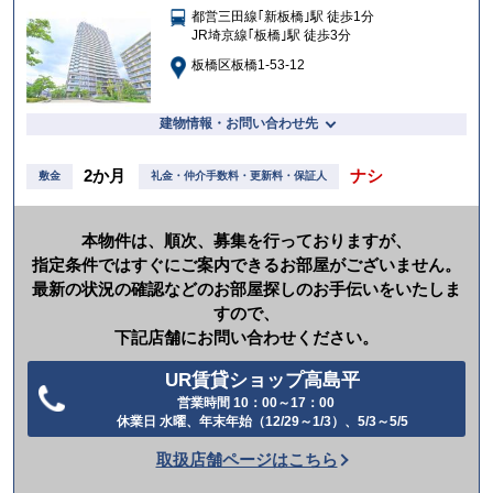
都営三田線｢新板橋｣駅 徒歩1分
入
JR埼京線｢板橋｣駅 徒歩3分
り
板橋区板橋1-53-12
建物情報・お問い合わせ先
2か月
ナシ
敷金
礼金・仲介手数料・更新料・保証人
本物件は、順次、募集を行っておりますが、
指定条件ではすぐにご案内できるお部屋がございません。
最新の状況の確認などのお部屋探しのお手伝いをいたしま
すので、
下記店舗にお問い合わせください。
UR賃貸ショップ高島平
営業時間 10：00～17：00
電
休業日 水曜、年末年始（12/29～1/3）、5/3～5/5
話
取扱店舗ページはこちら
を