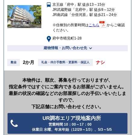
京王線「府中」駅 徒歩13～15分
入
JR武蔵野線「北府中」駅 徒歩9～12分
り
JR南武線「分倍河原」駅 徒歩21～24分
※住棟別の所要時間は
こちら
からご確認
ください。
府中市晴見町1-28
建物情報・お問い合わせ先
2か月
ナシ
敷金
礼金・仲介手数料・更新料・保証人
本物件は、順次、募集を行っておりますが、
指定条件ではすぐにご案内できるお部屋がございません。
最新の状況の確認などのお部屋探しのお手伝いをいたしま
すので、
下記店舗にお問い合わせください。
UR調布エリア現地案内所
営業時間 10：00～17：00
電
休業日 水曜、年末年始（12/29～1/3）、5/3～5/5
話