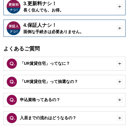
3.更新料ナシ！
開
長く住んでも、お得。
く
4.保証人ナシ！
開
面倒な手続きは必要ありません。
く
よくあるご質問
「UR賃貸住宅」ってなに？
開
く
「UR賃貸住宅」って抽選なの？
開
く
申込資格ってあるの？
開
く
入居までの流れはどうなるの？
開
く