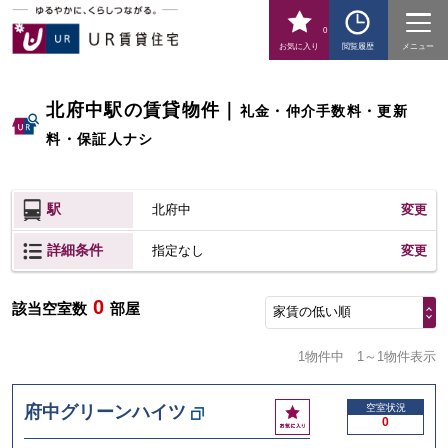
0
お気に入り
閲覧履歴
メニュー
北府中駅の賃貸物件
｜
礼金・仲介手数料・更新
料・保証人ナシ
駅
北府中
変更
詳細条件
変更
指定なし
0
該当空室数
部屋
家賃の低い順
1物件中
1～1物件表示
お
府中グリーンハイツ
空室状況
0
気
に