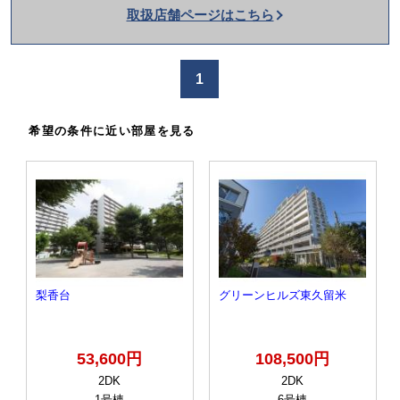
取扱店舗ページはこちら
を
か
け
1
る
希望の条件に近い部屋を見る
梨香台
グリーンヒルズ東久留米
53,600円
108,500円
2DK
2DK
1号棟
6号棟