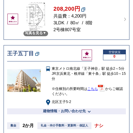
208,200円
共益費：4,200円
お
気
3LDK / 80㎡ / 8階
に
2号棟807号室
写真を見る
入
り
お
王子五丁目
空室状況
0
気
に
東京メトロ南北線「王子神谷」駅 徒歩2～5分
入
JR京浜東北・根岸線「東十条」駅 徒歩10～15
り
分
※住棟別の所要時間は
こちら
からご確認
ください。
北区王子5-2
建物情報・お問い合わせ先
2か月
ナシ
敷金
礼金・仲介手数料・更新料・保証人