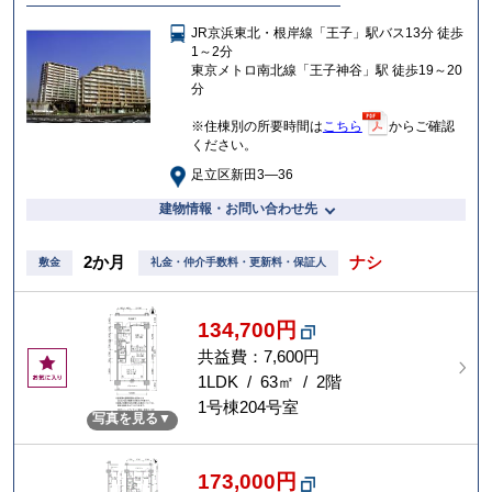
に
入
JR京浜東北・根岸線「王子」駅バス13分 徒歩
り
1～2分
東京メトロ南北線「王子神谷」駅 徒歩19～20
分
※住棟別の所要時間は
こちら
からご確認
ください。
足立区新田3―36
建物情報・お問い合わせ先
2か月
ナシ
敷金
礼金・仲介手数料・更新料・保証人
134,700円
共益費：7,600円
お
気
1LDK / 63㎡ / 2階
に
1号棟204号室
写真を見る
入
り
173,000円