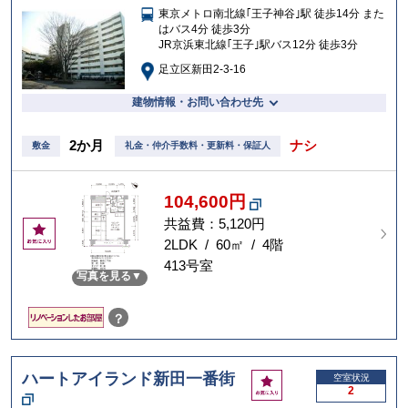
東京メトロ南北線｢王子神谷｣駅 徒歩14分 また
入
はバス4分 徒歩3分
り
JR京浜東北線｢王子｣駅バス12分 徒歩3分
足立区新田2-3-16
建物情報・お問い合わせ先
2か月
ナシ
敷金
礼金・仲介手数料・更新料・保証人
104,600円
共益費：5,120円
お
気
2LDK / 60㎡ / 4階
に
413号室
写真を見る
入
り
？
ハートアイランド新田一番街
お
空室状況
2
気