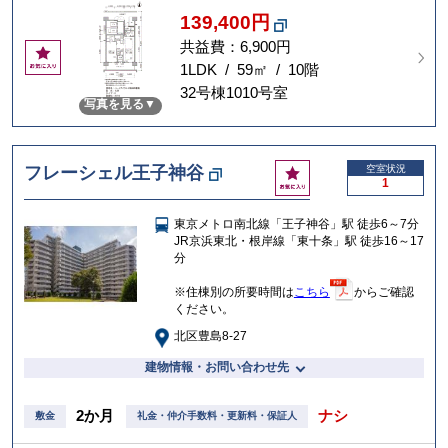
139,400円
共益費：6,900円
お
気
1LDK / 59㎡ / 10階
に
32号棟1010号室
写真を見る
入
り
お
フレーシェル王子神谷
空室状況
1
気
に
東京メトロ南北線「王子神谷」駅 徒歩6～7分
入
JR京浜東北・根岸線「東十条」駅 徒歩16～17
り
分
※住棟別の所要時間は
こちら
からご確認
ください。
北区豊島8-27
建物情報・お問い合わせ先
2か月
ナシ
敷金
礼金・仲介手数料・更新料・保証人