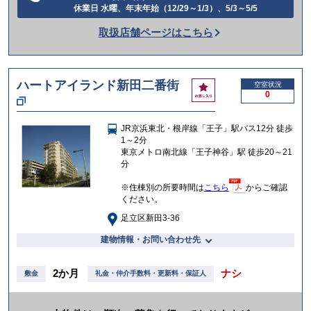
電
休業日 水曜、年末年始（12/29～1/3）、5/3～5/5
話
取扱店舗ページはこちら
を
か
け
ハートアイランド新田二番街
お
空室状況
る
0
気
に
入
JR京浜東北・根岸線「王子」駅バス12分 徒歩
り
1～2分
東京メトロ南北線「王子神谷」駅 徒歩20～21
分
※住棟別の所要時間は
こちら
からご確認
ください。
足立区新田3-36
建物情報・お問い合わせ先
2か月
ナシ
敷金
礼金・仲介手数料・更新料・保証人