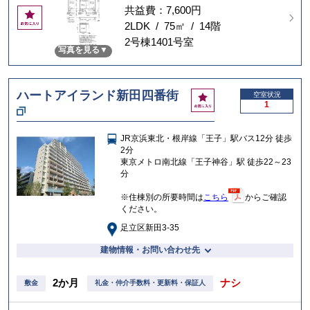
共益費：7,600円
お
気
2LDK / 75㎡ / 14階
に
2号棟1401号室
写真を見る
入
り
ハートアイランド新田四番街
お
空室状況
1
気
に
入
JR京浜東北・根岸線「王子」駅バス12分 徒歩
り
2分
東京メトロ南北線「王子神谷」駅 徒歩22～23
分
※住棟別の所要時間は
こちら
からご確認
ください。
足立区新田3-35
建物情報・お問い合わせ先
2か月
ナシ
敷金
礼金・仲介手数料・更新料・保証人