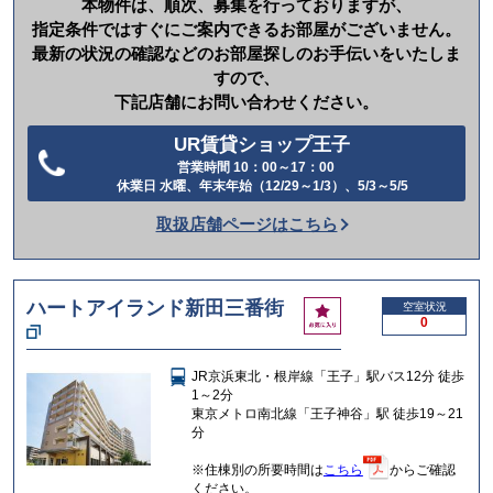
本物件は、順次、募集を行っておりますが、
指定条件ではすぐにご案内できるお部屋がございません。
最新の状況の確認などのお部屋探しのお手伝いをいたしま
すので、
下記店舗にお問い合わせください。
UR賃貸ショップ王子
営業時間 10：00～17：00
電
休業日 水曜、年末年始（12/29～1/3）、5/3～5/5
話
取扱店舗ページはこちら
を
か
け
ハートアイランド新田三番街
お
空室状況
る
0
気
に
入
JR京浜東北・根岸線「王子」駅バス12分 徒歩
り
1～2分
東京メトロ南北線「王子神谷」駅 徒歩19～21
分
※住棟別の所要時間は
こちら
からご確認
ください。