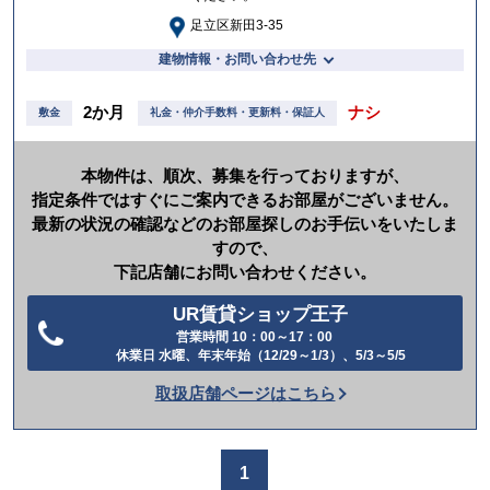
足立区新田3-35
建物情報・お問い合わせ先
2か月
ナシ
敷金
礼金・仲介手数料・更新料・保証人
本物件は、順次、募集を行っておりますが、
指定条件ではすぐにご案内できるお部屋がございません。
最新の状況の確認などのお部屋探しのお手伝いをいたしま
すので、
下記店舗にお問い合わせください。
UR賃貸ショップ王子
営業時間 10：00～17：00
電
休業日 水曜、年末年始（12/29～1/3）、5/3～5/5
話
取扱店舗ページはこちら
を
か
け
1
る