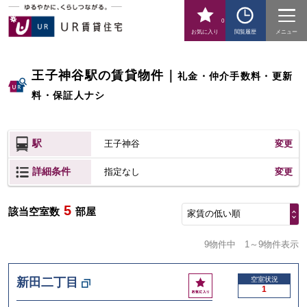
0
お気に入り
閲覧履歴
メニュー
王子神谷駅の賃貸物件
｜
礼金・仲介手数料・更新
料・保証人ナシ
駅
王子神谷
変更
詳細条件
変更
指定なし
5
該当空室数
部屋
家賃の低い順
9物件中
1～9物件表示
お
新田二丁目
空室状況
1
気
に