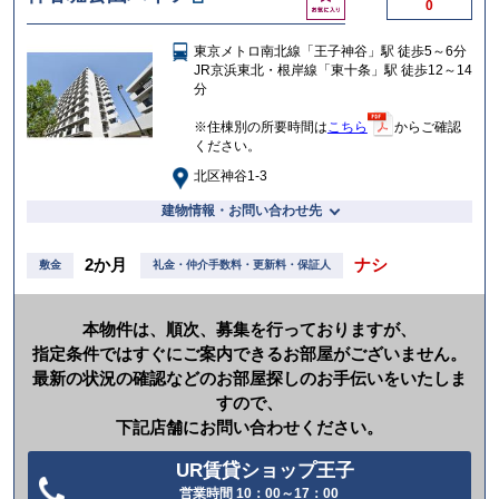
0
気
に
東京メトロ南北線「王子神谷」駅 徒歩5～6分
入
JR京浜東北・根岸線「東十条」駅 徒歩12～14
り
分
※住棟別の所要時間は
こちら
からご確認
ください。
北区神谷1-3
建物情報・お問い合わせ先
2か月
ナシ
敷金
礼金・仲介手数料・更新料・保証人
本物件は、順次、募集を行っておりますが、
指定条件ではすぐにご案内できるお部屋がございません。
最新の状況の確認などのお部屋探しのお手伝いをいたしま
すので、
下記店舗にお問い合わせください。
UR賃貸ショップ王子
営業時間 10：00～17：00