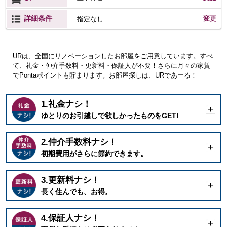
詳細条件
変更
指定なし
URは、全国にリノベーションしたお部屋をご用意しています。すべ
て、礼金・仲介手数料・更新料・保証人が不要！さらに月々の家賃
でPontaポイントも貯まります。お部屋探しは、URであーる！
1.礼金ナシ！
開
ゆとりのお引越しで欲しかったものをGET!
く
2.仲介手数料ナシ！
開
初期費用がさらに節約できます。
く
3.更新料ナシ！
開
長く住んでも、お得。
く
4.保証人ナシ！