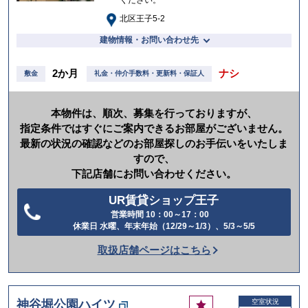
北区王子5-2
建物情報・お問い合わせ先
2か月
ナシ
敷金
礼金・仲介手数料・更新料・保証人
本物件は、順次、募集を行っておりますが、
指定条件ではすぐにご案内できるお部屋がございません。
最新の状況の確認などのお部屋探しのお手伝いをいたしま
すので、
下記店舗にお問い合わせください。
UR賃貸ショップ王子
営業時間 10：00～17：00
電
休業日 水曜、年末年始（12/29～1/3）、5/3～5/5
話
取扱店舗ページはこちら
を
か
け
お
神谷堀公園ハイツ
空室状況
る