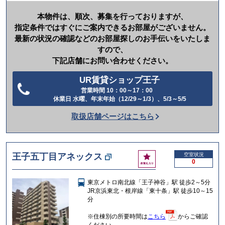
本物件は、順次、募集を行っておりますが、
指定条件ではすぐにご案内できるお部屋がございません。
最新の状況の確認などのお部屋探しのお手伝いをいたしま
すので、
下記店舗にお問い合わせください。
UR賃貸ショップ王子
営業時間 10：00～17：00
電
休業日 水曜、年末年始（12/29～1/3）、5/3～5/5
話
取扱店舗ページはこちら
を
か
け
お
王子五丁目アネックス
空室状況
る
0
気
に
東京メトロ南北線「王子神谷」駅 徒歩2～5分
入
JR京浜東北・根岸線「東十条」駅 徒歩10～15
り
分
※住棟別の所要時間は
こちら
からご確認
ください。