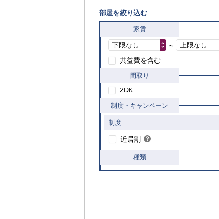
部屋を絞り込む
家賃
下限なし
上限なし
～
共益費を含む
間取り
2DK
制度・キャンペーン
制度
こちら
近居割
？
ヒ
ン
種類
ト
内
覧
可
能