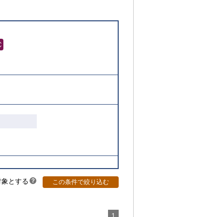
対象とする
？
この条件で絞り込む
ヒ
ン
ト
1