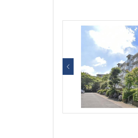
画
像
を
ク