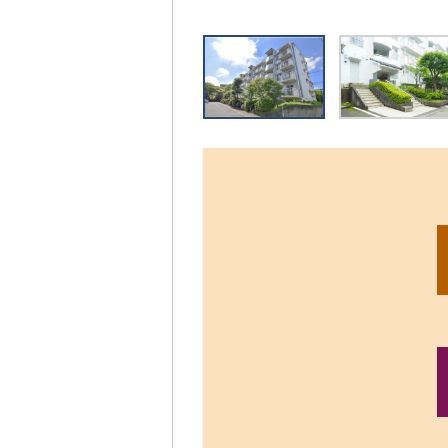
リ
ッ
ク
す
る
と、
拡
大
さ
れ
た
画
像
を
ご
覧
い
た
だ
け
ま