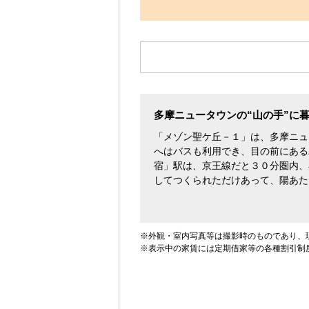
す。
多摩ニュータウンの“山の手”に
「メゾン聖ケ丘－１」は、多摩ニュ
へはバスも利用でき、目の前にある
宿」駅は、京王線だと３０分圏内、
してつくられただけあって、陽あた
※外観・室内写真等は撮影時のものであり、
※表示中の家賃には定期借家等の各種割引制