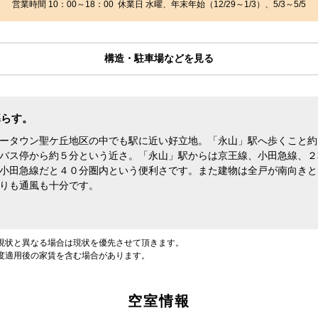
営業時間 10：00～18：00 休業日 水曜、年末年始（12/29～1/3）、5/3～5/5
構造・駐車場などを見る
暮らす。
ータウン聖ケ丘地区の中でも駅に近い好立地。「永山」駅へ歩くこと約
バス停から約５分という近さ。「永山」駅からは京王線、小田急線、２
小田急線だと４０分圏内という便利さです。また建物は全戸が南向きと
りも通風も十分です。
現状と異なる場合は現状を優先させて頂きます。
度適用後の家賃を含む場合があります。
空室情報