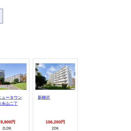
ニュータウン
新柳沢
シティハイツ日野
（永山二丁
旭が丘
78,800円
106,200円
109,700円
2LDK
2DK
2DK