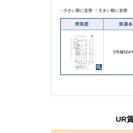
な
部
小さい順に並替
大きい順に並替
屋
を
間取図
部屋名
選
択
す
る
3号棟504
UR