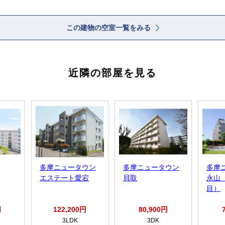
この建物の空室一覧をみる
近隣の部屋を見る
多摩ニュータウン
多摩ニュータウン
多摩
エステート愛宕
貝取
永山
目）
円
122,200円
80,900円
3LDK
3DK