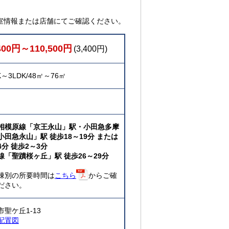
室情報または店舗にてご確認ください。
400円～110,500円
(3,400円)
K～3LDK/48㎡～76㎡
相模原線「京王永山」駅・小田急多摩
小田急永山」駅 徒歩18～19分 または
4分 徒歩2～3分
線「聖蹟桜ヶ丘」駅 徒歩26～29分
棟別の所要時間は
こちら
からご確
ださい。
市聖ケ丘1-13
配置図