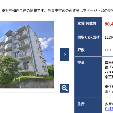
※管理物件全体の情報です。募集中空家の家賃等は本ページ下部の空
家賃(共益費)
80,
間取り/床面積
1LD
戸数
119
交通
京王
線「
バス
京王
※住
認く
住所
多摩
住棟