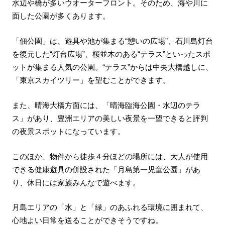
水辺や橋が多いウオーターフロント。そのため、海や川に
面した公園が多くあります。
「佃公園」は、遊具や池が集まる“憩いの広場”、石川島灯台
を復元した“灯台広場”、桜並木のある“テラス”といったスポ
ットが集まる人気の公園。“テラス”からは中央大橋越しに、
「東京スカイツリー」を望むことができます。
また、晴海大橋方面には、「晴海臨海公園・水辺のテラ
ス」があり、豊洲エリアの美しい夜景を一望できると評判
の夜景スポットになっています。
このほか、物件から徒歩４分ほどの場所には、大人が使用
できる健康遊具の併設された「月島第一児童公園」があ
り、休日には家族みんなで遊べます。
月島エリアの「水」と「緑」のあふれる環境に囲まれて、
心地よい日常を送ることができそうですね。