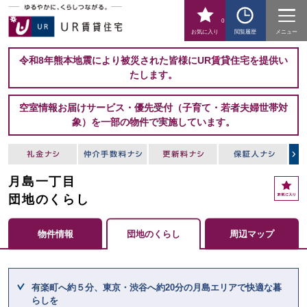
0
お気に入り
閲覧履歴
メニュー
令和8年熊本地震により被災された皆様にUR賃貸住宅を提供い
たします。
空室情報お届けサービス・優先受付（子育て・若者夫婦世帯対
象）を一部の物件で実施しています。
月島一丁目
お
気
団地のくらし
に
入
物件情報
団地のくらし
周辺マップ
り
ここからメインコンテンツになります。
有楽町へ約５分、東京・渋谷へ約20分の月島エリアで快適な暮
らしを