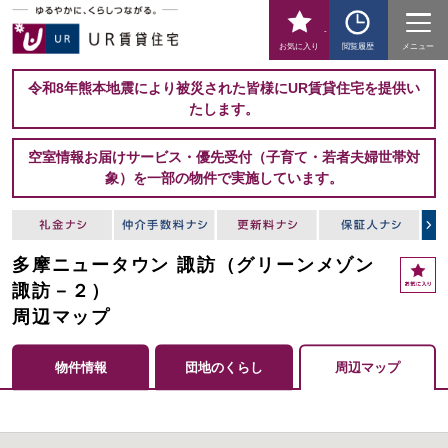
-
お気に入り
閲覧履歴
メニュー
令和8年熊本地震により被災された皆様にUR賃貸住宅を提供い
たします。
空室情報お届けサービス・優先受付（子育て・若者夫婦世帯対
象）を一部の物件で実施しています。
多摩ニュータウン 諏訪（グリーンメゾン
諏訪－２）
周辺マップ
物件情報
団地のくらし
周辺マップ