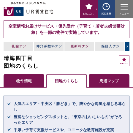
0
お気に入り
閲覧履歴
メニュー
空室情報お届けサービス・優先受付（子育て・若者夫婦世帯対
象）を一部の物件で実施しています。
晴海四丁目
お
気
団地のくらし
に
入
物件情報
団地のくらし
周辺マップ
り
ここからメインコンテンツになります。
人気のエリア・中央区「勝どき」で、爽やかな海風を感じる暮ら
し
豊富なショッピングスポットと、“東京のおいしいもの”がそろ
ったエリア
手厚い子育て支援サービスや、ユニークな教育施設が充実