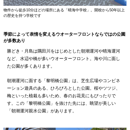
物件から徒歩10分ほどの場所にある「晴海中学校」。開校から50年以上
の歴史を持つ学校です
季節によって表情を変えるウオーターフロントならではの公園
が多数あり
勝どき・月島は隅田川をはじめとした朝潮運河や晴海運河
など、水辺や橋が多いウオーターフロント。海や川に面し
た公園が多くあります。
朝潮運河に面する「黎明橋公園」は、芝生広場やコンビネ
ーション遊具のある、ひろびろとした公園。桜やツツジ、
梅といった植栽も多いため、春のお花見にもぴったりで
す。この「黎明橋公園」を抜けた先には、眺望が美しい
「朝潮運河親水公園」があります。