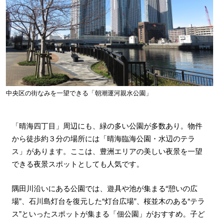
中央区の街なみを一望できる「朝潮運河親水公園」
「晴海四丁目」周辺にも、緑の多い公園が多数あり。物件
から徒歩約３分の場所には「晴海臨海公園・水辺のテラ
ス」があります。ここは、豊洲エリアの美しい夜景を一望
できる夜景スポットとしても人気です。
隅田川沿いにある公園では、遊具や池が集まる“憩いの広
場”、石川島灯台を復元した“灯台広場”、桜並木のある“テラ
ス”といったスポットが集まる「佃公園」がおすすめ。子ど