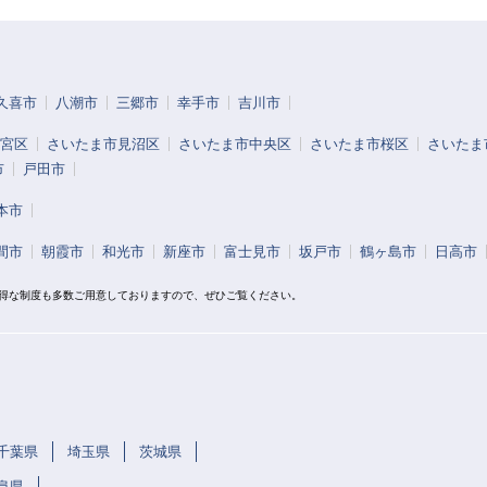
久喜市
八潮市
三郷市
幸手市
吉川市
宮区
さいたま市見沼区
さいたま市中央区
さいたま市桜区
さいたま
市
戸田市
本市
間市
朝霞市
和光市
新座市
富士見市
坂戸市
鶴ヶ島市
日高市
お得な制度も多数ご用意しておりますので、ぜひご覧ください。
千葉県
埼玉県
茨城県
阜県