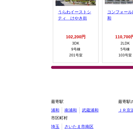
うらわイーストシ
コンフォール
ティ けやき街
和
102,200円
110,700
3DK
2LDK
9号棟
5号棟
201号室
103号室
最寄駅
最寄駅
浦和
南浦和
武蔵浦和
ＪＲ京
市区町村
埼玉
さいたま市南区