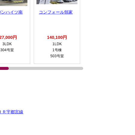
バンハイツ南
コンフォール領家
飯塚四丁目ハイツ
27,000円
140,100円
115,300円
3LDK
1LDK
3LDK
304号室
1号棟
501号室
503号室
ＪＲ宇都宮線