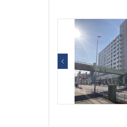
画
像
を
ク