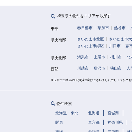
埼玉県の物件をエリアから探す
春日部市
草加市
越谷市
東部
さいたま市北区
さいたま市大
県央南部
さいたま市緑区
川口市
蕨
鴻巣市
上尾市
桶川市
北
県央北部
川越市
所沢市
狭山市
入
西部
埼玉県でご希望のUR賃貸住宅はございましたでしょうか？
物件検索
北海道・東北
北海道
宮城県
関東
東京都
神奈川県
東海
愛知県
三重県
岐