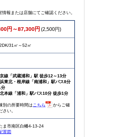
室情報または店舗にてご確認ください。
800円～87,300円
(2,500円)
2DK/31㎡～52㎡
埼京線「武蔵浦和」駅 徒歩12～13分
京浜東北・根岸線「南浦和」駅バス8分
1分
東北本線「浦和」駅バス10分 徒歩1分
棟別の所要時間は
こちら
からご確
ださい。
ま市南区白幡4-13-24
配置図