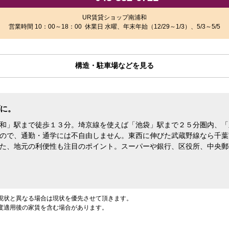
UR賃貸ショップ南浦和
営業時間 10：00～18：00 休業日 水曜、年末年始（12/29～1/3）、5/3～5/5
構造・駐車場などを見る
に。
和」駅まで徒歩１３分。埼京線を使えば「池袋」駅まで２５分圏内、「
ので、通勤・通学には不自由しません。東西に伸びた武蔵野線なら千葉
た、地元の利便性も注目のポイント。スーパーや銀行、区役所、中央郵
現状と異なる場合は現状を優先させて頂きます。
度適用後の家賃を含む場合があります。