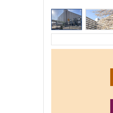
リ
ッ
ク
す
る
と、
拡
大
さ
れ
た
画
像
を
ご
覧
い
た
だ
け
ま