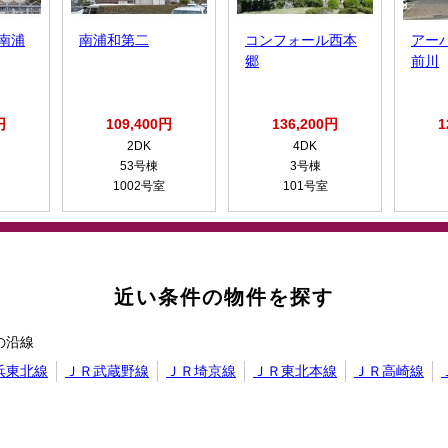
南浦
南浦和第二
コンフォール西本
アー
郷
前川
円
109,400円
136,200円
1
2DK
4DK
53号棟
3号棟
1002号室
101号室
近い条件の物件を探す
の沿線
浜東北線
ＪＲ武蔵野線
ＪＲ埼京線
ＪＲ東北本線
ＪＲ高崎線