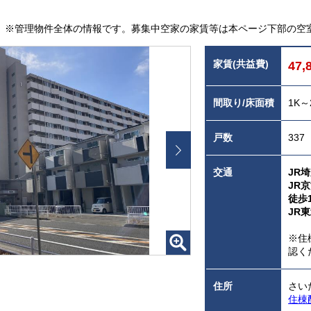
※管理物件全体の情報です。募集中空家の家賃等は本ページ下部の空
家賃(共益費)
47,
間取り/床面積
1K～
戸数
337
交通
JR
JR
徒歩
JR
※住
認く
住所
さいた
住棟